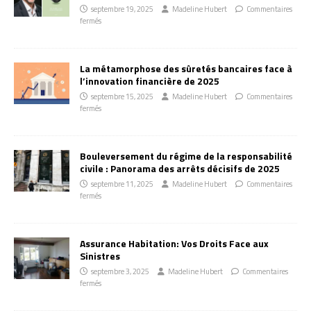
septembre 19, 2025
Madeline Hubert
Commentaires
fermés
La métamorphose des sûretés bancaires face à
l’innovation financière de 2025
septembre 15, 2025
Madeline Hubert
Commentaires
fermés
Bouleversement du régime de la responsabilité
civile : Panorama des arrêts décisifs de 2025
septembre 11, 2025
Madeline Hubert
Commentaires
fermés
Assurance Habitation: Vos Droits Face aux
Sinistres
septembre 3, 2025
Madeline Hubert
Commentaires
fermés