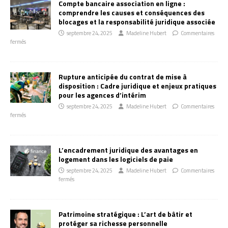
Compte bancaire association en ligne :
comprendre les causes et conséquences des
blocages et la responsabilité juridique associée
septembre 24, 2025
Madeline Hubert
Commentaires
fermés
Rupture anticipée du contrat de mise à
disposition : Cadre juridique et enjeux pratiques
pour les agences d’intérim
septembre 24, 2025
Madeline Hubert
Commentaires
fermés
L’encadrement juridique des avantages en
logement dans les logiciels de paie
septembre 24, 2025
Madeline Hubert
Commentaires
fermés
Patrimoine stratégique : L’art de bâtir et
protéger sa richesse personnelle