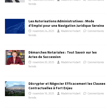
fermés
Les Autorisations Administratives : Mode
d’Emploi pour une Navigation Juridique Sereine
novembre 24, 2025
Madeline Hubert
Commentaires
fermés
Démarches Notariales : Tout Savoir sur les
Actes de Succession
novembre 20, 2025
Madeline Hubert
Commentaires
fermés
Décrypter et Négocier Efficacement les Clauses
Contractuelles à Fort Enjeu
novembre 16, 2025
Madeline Hubert
Commentaires
fermés