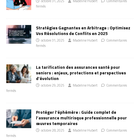
octobre 31, 2025
Madeline Hubert
Commentaires
fermés
Stratégies Gagnantes en Arbitrage : Optimisez
Vos Résolutions de Conflits en 2025
octobre 31, 2025
Madeline Hubert
Commentaires
fermés
La tarification des assurances santé pour
seniors : enjeux, protections et perspectives
d’évolution
octobre 29, 2025
Madeline Hubert
Commentaires
fermés
Protéger l’éphémère : Guide complet de
l’assurance multirisque professionnelle pour
œuvres temporaires
octobre 28, 2025
Madeline Hubert
Commentaires
fermés