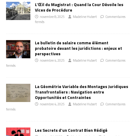
L’Œil du Magistrat : Quand la Cour Dévoile les
Vices de Procédure
novembre 8, 2025
Madeline Hubert
Commentaires
fermés
Le bulletin de salaire comme élément
probatoire devant les juridictions : enjeux et
perspectives
novembre 4, 2025
Madeline Hubert
Commentaires
fermés
La Géométrie Variable des Montages Juridiques
Transfrontaliers : Navigation entre
Opportunités et Contraintes
novembre 4, 2025
Madeline Hubert
Commentaires
fermés
Les Secrets d’un Contrat Bien Rédigé