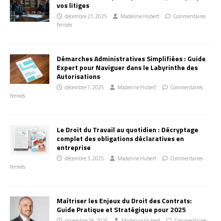
vos litiges
décembre 21, 2025
Madeline Hubert
Commentaires
fermés
Démarches Administratives Simplifiées : Guide
Expert pour Naviguer dans le Labyrinthe des
Autorisations
décembre 7, 2025
Madeline Hubert
Commentaires
fermés
Le Droit du Travail au quotidien : Décryptage
complet des obligations déclaratives en
entreprise
décembre 3, 2025
Madeline Hubert
Commentaires
fermés
Maîtriser les Enjeux du Droit des Contrats:
Guide Pratique et Stratégique pour 2025
novembre 29, 2025
Madeline Hubert
Commentaires