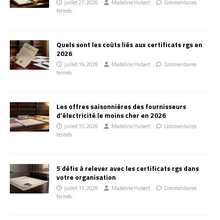
juillet 27, 2026
Madeline Hubert
Commentaires
fermés
Quels sont les coûts liés aux certificats rgs en
2026
juillet 19, 2026
Madeline Hubert
Commentaires
fermés
Les offres saisonnières des fournisseurs
d’électricité le moins cher en 2026
juillet 15, 2026
Madeline Hubert
Commentaires
fermés
5 défis à relever avec les certificats rgs dans
votre organisation
juillet 11, 2026
Madeline Hubert
Commentaires
fermés