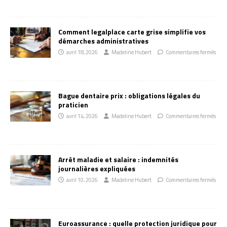
Comment legalplace carte grise simplifie vos
démarches administratives
avril 18, 2026
Madeline Hubert
Commentaires fermés
Bague dentaire prix : obligations légales du
praticien
avril 14, 2026
Madeline Hubert
Commentaires fermés
Arrêt maladie et salaire : indemnités
journalières expliquées
avril 10, 2026
Madeline Hubert
Commentaires fermés
Euroassurance : quelle protection juridique pour