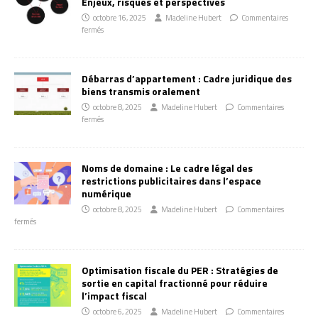
Enjeux, risques et perspectives
octobre 16, 2025
Madeline Hubert
Commentaires
fermés
Débarras d’appartement : Cadre juridique des
biens transmis oralement
octobre 8, 2025
Madeline Hubert
Commentaires
fermés
Noms de domaine : Le cadre légal des
restrictions publicitaires dans l’espace
numérique
octobre 8, 2025
Madeline Hubert
Commentaires
fermés
Optimisation fiscale du PER : Stratégies de
sortie en capital fractionné pour réduire
l’impact fiscal
octobre 6, 2025
Madeline Hubert
Commentaires