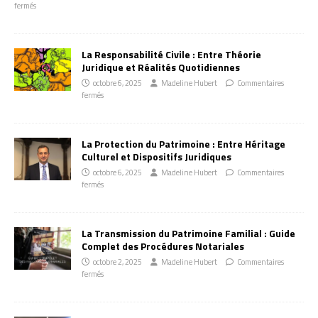
fermés
La Responsabilité Civile : Entre Théorie
Juridique et Réalités Quotidiennes
octobre 6, 2025
Madeline Hubert
Commentaires
fermés
La Protection du Patrimoine : Entre Héritage
Culturel et Dispositifs Juridiques
octobre 6, 2025
Madeline Hubert
Commentaires
fermés
La Transmission du Patrimoine Familial : Guide
Complet des Procédures Notariales
octobre 2, 2025
Madeline Hubert
Commentaires
fermés