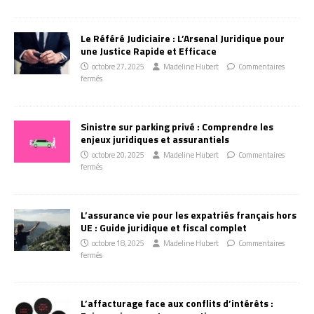
Le Référé Judiciaire : L’Arsenal Juridique pour
une Justice Rapide et Efficace
octobre 27, 2025
Madeline Hubert
Commentaires
fermés
Sinistre sur parking privé : Comprendre les
enjeux juridiques et assurantiels
octobre 20, 2025
Madeline Hubert
Commentaires
fermés
L’assurance vie pour les expatriés français hors
UE : Guide juridique et fiscal complet
octobre 18, 2025
Madeline Hubert
Commentaires
fermés
L’affacturage face aux conflits d’intérêts :