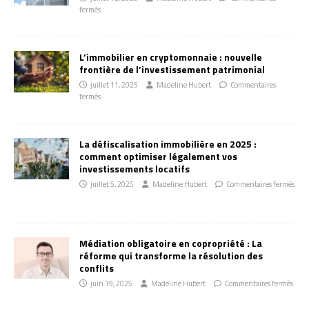
fermés
L’immobilier en cryptomonnaie : nouvelle
frontière de l’investissement patrimonial
juillet 11, 2025
Madeline Hubert
Commentaires
fermés
La défiscalisation immobilière en 2025 :
comment optimiser légalement vos
investissements locatifs
juillet 5, 2025
Madeline Hubert
Commentaires fermés
Médiation obligatoire en copropriété : La
réforme qui transforme la résolution des
conflits
juin 19, 2025
Madeline Hubert
Commentaires fermés