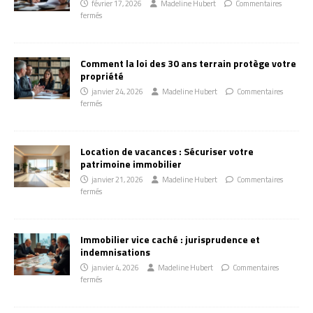
février 17, 2026
Madeline Hubert
Commentaires
fermés
Comment la loi des 30 ans terrain protège votre
propriété
janvier 24, 2026
Madeline Hubert
Commentaires
fermés
Location de vacances : Sécuriser votre
patrimoine immobilier
janvier 21, 2026
Madeline Hubert
Commentaires
fermés
Immobilier vice caché : jurisprudence et
indemnisations
janvier 4, 2026
Madeline Hubert
Commentaires
fermés