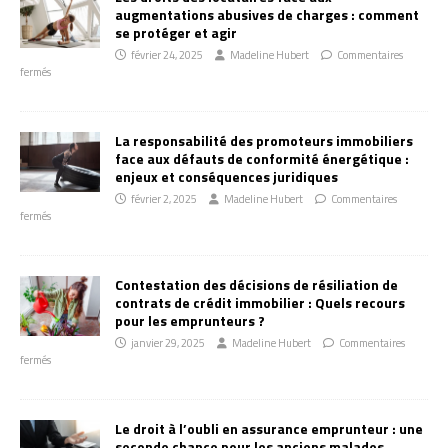
augmentations abusives de charges : comment
se protéger et agir
février 24, 2025
Madeline Hubert
Commentaires
fermés
La responsabilité des promoteurs immobiliers
face aux défauts de conformité énergétique :
enjeux et conséquences juridiques
février 2, 2025
Madeline Hubert
Commentaires
fermés
Contestation des décisions de résiliation de
contrats de crédit immobilier : Quels recours
pour les emprunteurs ?
janvier 29, 2025
Madeline Hubert
Commentaires
fermés
Le droit à l’oubli en assurance emprunteur : une
seconde chance pour les anciens malades