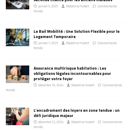
janvier 5, 2025
Madeline Hubert
Commentaires
fermés
Le Bail Mobilité : Une Solution Flexible pour le
Logement Temporaire
janvier 1, 2025
Madeline Hubert
Commentaires
fermés
Assurance multirisque habitation : Les
obligations légales incontournables pour
protéger votre foyer
décembre 16, 2024
Madeline Hubert
Commentaires
fermés
L’encadrement des loyers en zone tendue : un
défi juridique majeur
décembre 12, 2024
Madeline Hubert
Commentaires
fermés