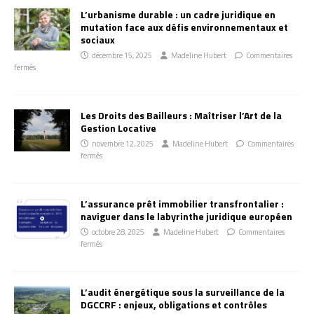
L’urbanisme durable : un cadre juridique en
mutation face aux défis environnementaux et
sociaux
décembre 15, 2025
Madeline Hubert
Commentaires
fermés
Les Droits des Bailleurs : Maîtriser l’Art de la
Gestion Locative
novembre 12, 2025
Madeline Hubert
Commentaires
fermés
L’assurance prêt immobilier transfrontalier :
naviguer dans le labyrinthe juridique européen
octobre 28, 2025
Madeline Hubert
Commentaires
fermés
L’audit énergétique sous la surveillance de la
DGCCRF : enjeux, obligations et contrôles