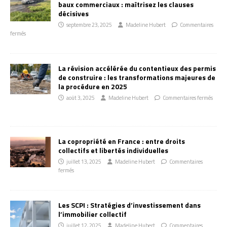
baux commerciaux : maîtrisez les clauses
décisives
septembre 23, 2025
Madeline Hubert
Commentaires
fermés
La révision accélérée du contentieux des permis
de construire : les transformations majeures de
la procédure en 2025
août 3, 2025
Madeline Hubert
Commentaires fermés
La copropriété en France : entre droits
collectifs et libertés individuelles
juillet 13, 2025
Madeline Hubert
Commentaires
fermés
Les SCPI : Stratégies d’investissement dans
l’immobilier collectif
juillet 12, 2025
Madeline Hubert
Commentaires