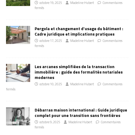
octobre 19, 2025
Madeline Hubert
Commentaires
fermés
Pergola et changement d’usage du bâtiment :
Cadre juridique et implications pratiques
octobre 17, 2025
Madeline Hubert
Commentaires
fermés
Les arcanes simplifiées de la transaction
immobilière : guide des formalités notariales
modernes
octobre 10, 2025
Madeline Hubert
Commentaires
fermés
Débarras maison international : Guide juridique
complet pour une transition sans frontières
octobre 9, 2025
Madeline Hubert
Commentaires
fermés