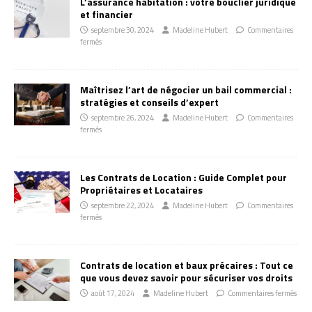
L’assurance habitation : votre bouclier juridique
et financier
septembre 30, 2024
Madeline Hubert
Commentaires
fermés
Maîtrisez l’art de négocier un bail commercial :
stratégies et conseils d’expert
septembre 26, 2024
Madeline Hubert
Commentaires
fermés
Les Contrats de Location : Guide Complet pour
Propriétaires et Locataires
septembre 22, 2024
Madeline Hubert
Commentaires
fermés
Contrats de location et baux précaires : Tout ce
que vous devez savoir pour sécuriser vos droits
août 17, 2024
Madeline Hubert
Commentaires fermés