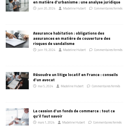
en matière d’urbanisme : une analyse juridique
juin 20, 2024
Madeline Hubert
Commentaires fermés
Assurance habitation : obligations des
assurances en matière de couverture des
risques de vandalisme
juin 19, 2024
Madeline Hubert
Commentaires fermés
Résoudre un litige locatif en France : conseils
d’un avocat
mai 5, 2024
Madeline Hubert
Commentaires fermés
La cession d’un fonds de commerce : tout ce
qu’il faut savoir
mars 1, 2024
Madeline Hubert
Commentaires fermés