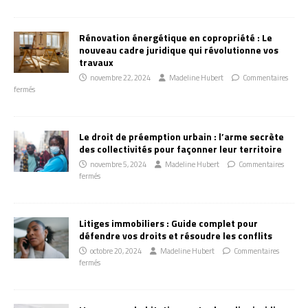
Rénovation énergétique en copropriété : Le
nouveau cadre juridique qui révolutionne vos
travaux
novembre 22, 2024
Madeline Hubert
Commentaires
fermés
Le droit de préemption urbain : l’arme secrète
des collectivités pour façonner leur territoire
novembre 5, 2024
Madeline Hubert
Commentaires
fermés
Litiges immobiliers : Guide complet pour
défendre vos droits et résoudre les conflits
octobre 20, 2024
Madeline Hubert
Commentaires
fermés