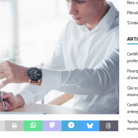
Nos c
Pénal
S'init
ARTI
Certif
profe
Pourq
d’une
Qui so
moins
Certif
entre
Tendan
moins