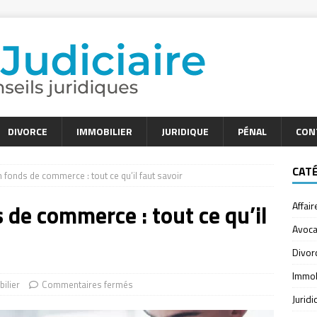
DIVORCE
IMMOBILIER
JURIDIQUE
PÉNAL
CON
CAT
 fonds de commerce : tout ce qu’il faut savoir
 de commerce : tout ce qu’il
Affair
Avoca
Divor
Immob
ilier
Commentaires fermés
Jurid