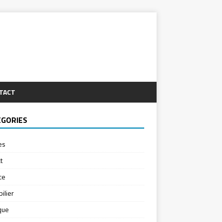
TACT
ÉGORIES
es
t
ce
ilier
ique