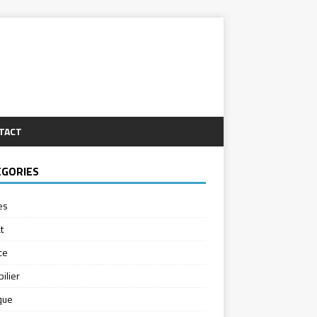
TACT
ÉGORIES
es
t
ce
ilier
ique