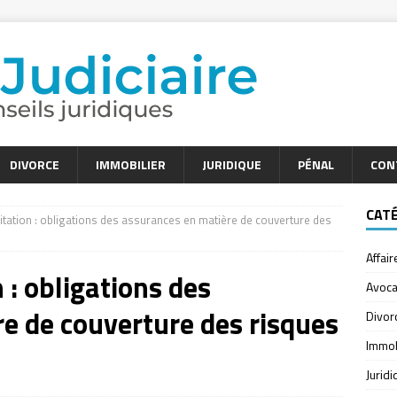
DIVORCE
IMMOBILIER
JURIDIQUE
PÉNAL
CON
CAT
tation : obligations des assurances en matière de couverture des
Affair
 : obligations des
Avoca
e de couverture des risques
Divor
Immob
Jurid