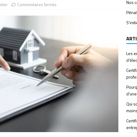
Nos c
ilier
Commentaires fermés
Pénal
S'init
ARTI
Les e
d’élec
Certif
profe
Pourq
d’une
Qui so
moins
Certif
entre