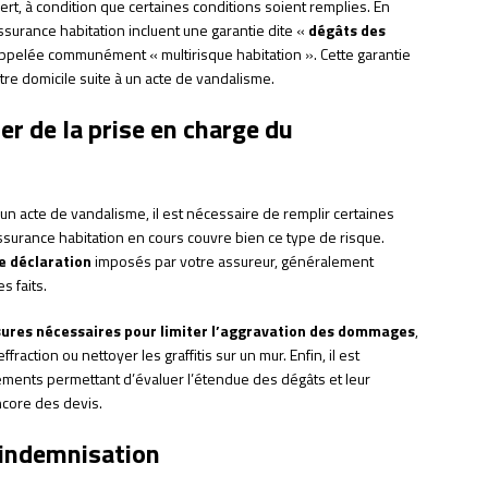
t, à condition que certaines conditions soient remplies. En
’assurance habitation incluent une garantie dite «
dégâts des
appelée communément « multirisque habitation ». Cette garantie
e domicile suite à un acte de vandalisme.
er de la prise en charge du
un acte de vandalisme, il est nécessaire de remplir certaines
’assurance habitation en cours couvre bien ce type de risque.
e déclaration
imposés par votre assureur, généralement
s faits.
ures nécessaires pour limiter l’aggravation des dommages
,
action ou nettoyer les graffitis sur un mur. Enfin, il est
léments permettant d’évaluer l’étendue des dégâts et leur
ncore des devis.
l’indemnisation