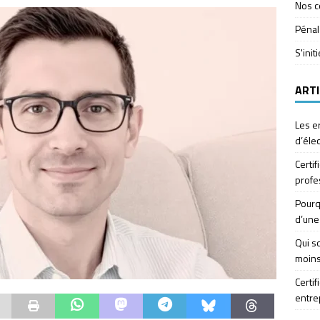
Nos c
Pénal
S'init
ARTI
Les e
d’élec
Certif
profe
Pourq
d’une
Qui so
moins
Certif
entre