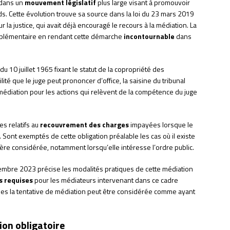
t dans un
mouvement législatif
plus large visant à promouvoir
s. Cette évolution trouve sa source dans la loi du 23 mars 2019
 justice, qui avait déjà encouragé le recours à la médiation. La
pplémentaire en rendant cette démarche
incontournable
dans
 du 10 juillet 1965 fixant le statut de la copropriété des
ité que le juge peut prononcer d’office, la saisine du tribunal
médiation pour les actions qui relèvent de la compétence du juge
es relatifs au
recouvrement des charges
impayées lorsque le
Sont exemptés de cette obligation préalable les cas où il existe
ière considérée, notamment lorsqu’elle intéresse l’ordre public.
mbre 2023 précise les modalités pratiques de cette médiation
s requises
pour les médiateurs intervenant dans ce cadre
lles la tentative de médiation peut être considérée comme ayant
ion obligatoire