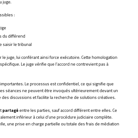
u juge.
sibles :
tige
ts du différend
saisir le tribunal
 le juge, lui conférant ainsi force exécutoire. Cette homologation
pécifique. Le juge vérifie que l’accord ne contrevient pas à
importantes. Le processus est confidentiel, ce qui signifie que
les séances ne peuvent être invoqués ultérieurement devant un
se des discussions et facilite la recherche de solutions créatives.
st
partagé
entre les parties, sauf accord différent entre elles. Ce
alement inférieur à celui d’une procédure judiciaire complète.
elle, une prise en charge partielle ou totale des frais de médiation