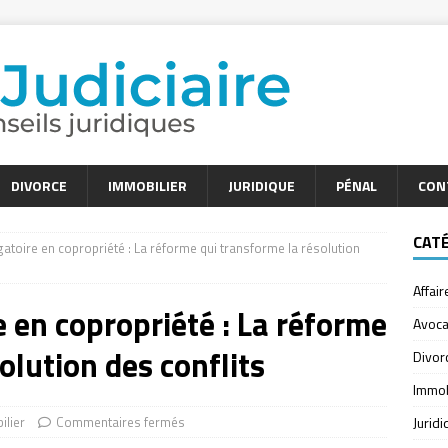
DIVORCE
IMMOBILIER
JURIDIQUE
PÉNAL
CON
CAT
gatoire en copropriété : La réforme qui transforme la résolution
Affair
 en copropriété : La réforme
Avoca
olution des conflits
Divor
Immob
ilier
Commentaires fermés
Jurid