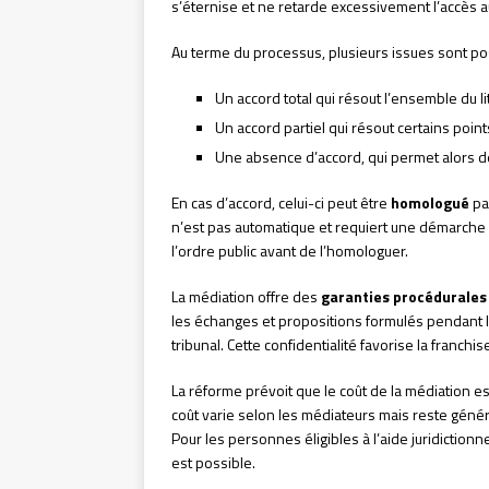
s’éternise et ne retarde excessivement l’accès a
Au terme du processus, plusieurs issues sont pos
Un accord total qui résout l’ensemble du li
Un accord partiel qui résout certains poin
Une absence d’accord, qui permet alors de 
En cas d’accord, celui-ci peut être
homologué
par
n’est pas automatique et requiert une démarche s
l’ordre public avant de l’homologuer.
La médiation offre des
garanties procédurales
les échanges et propositions formulés pendant 
tribunal. Cette confidentialité favorise la franchi
La réforme prévoit que le coût de la médiation e
coût varie selon les médiateurs mais reste génér
Pour les personnes éligibles à l’aide juridictionn
est possible.