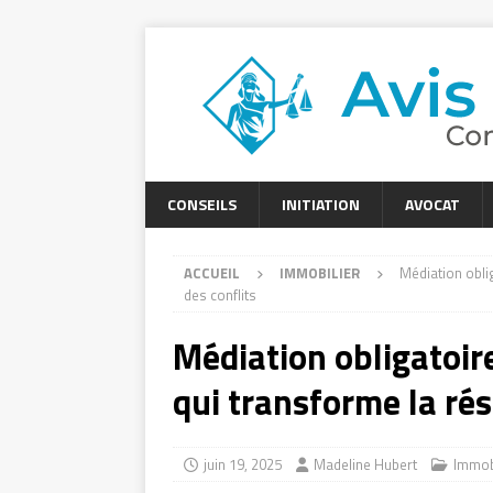
CONSEILS
INITIATION
AVOCAT
ACCUEIL
IMMOBILIER
Médiation obli
des conflits
Médiation obligatoire
qui transforme la rés
juin 19, 2025
Madeline Hubert
Immob