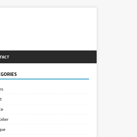
TACT
ÉGORIES
es
t
ce
ilier
ique