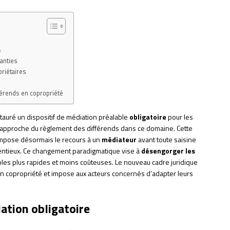
e
anties
priétaires
férends en copropriété
auré un dispositif de médiation préalable
obligatoire
pour les
l’approche du règlement des différends dans ce domaine. Cette
 impose désormais le recours à un
médiateur
avant toute saisine
ntentieux. Ce changement paradigmatique vise à
désengorger les
bles plus rapides et moins coûteuses. Le nouveau cadre juridique
s en copropriété et impose aux acteurs concernés d’adapter leurs
iation obligatoire