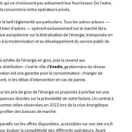
ents qui ne choisissent pas activement leur fournisseur. De l’autre,
r la concurrence entre opérateurs privés.
 le tarif réglementé aux particuliers. Tous les autres acteurs —
l et bien d’autres — opèrent exclusivement sur le marché libre.
tive européenne sur la libéralisation de l’énergie, transposée en
tive à la modernisation et au développement du service public de
ui achète de l’énergie en gros, puis la revend aux
istribution : c’est le rôle d’
Enedis
, gestionnaire du réseau
ribution est une garantie pour le consommateur : changer de
ivré, ni les délais d’intervention en cas de panne.
ur les prix de gros de l’énergie ou proposés à prix fixe sur une
ences directes sur la prévisibilité de votre facture. Un contrat à
 comme celles observées en 2022 lors de la crise énergétique
 profiter des baisses de marché.
ratifs sur les offres disponibles, accessibles sur son site cre.fr.
our évaluer la compétitivité des différents opérateurs. Avant