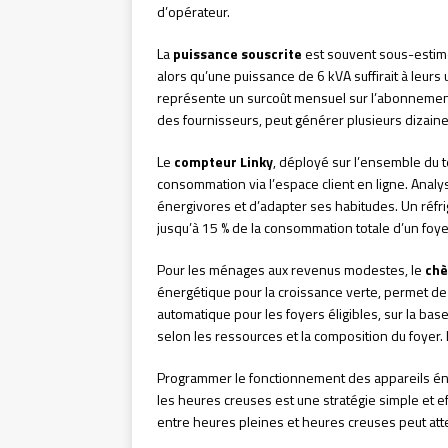
d’opérateur.
La
puissance souscrite
est souvent sous-estim
alors qu’une puissance de 6 kVA suffirait à leur
représente un surcoût mensuel sur l’abonnement. 
des fournisseurs, peut générer plusieurs dizain
Le
compteur Linky
, déployé sur l’ensemble du t
consommation via l’espace client en ligne. Anal
énergivores et d’adapter ses habitudes. Un réfr
jusqu’à 15 % de la consommation totale d’un foye
Pour les ménages aux revenus modestes, le
chè
énergétique pour la croissance verte, permet de 
automatique pour les foyers éligibles, sur la ba
selon les ressources et la composition du foyer. L
Programmer le fonctionnement des appareils én
les heures creuses est une stratégie simple et ef
entre heures pleines et heures creuses peut at