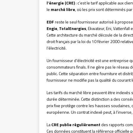
l’énergie (CRE)
: c’est le tarif applicable aux cli
le
marché libre
, où les prix sont déterminés pa
EDF
reste le seul fournisseur autorisé à proposer
Engie
,
TotalEnergies
, Ekwateur, Eni, Vattenfal
Cette architecture du marché découle de la direc
droit français par la loi du 10 février 2000 rela
l’électricité.
Un fournisseur d’électricité est une entreprise q
consommateurs finals. Il ne gère pas le réseau de d
public. Cette séparation entre fourniture et dist
fournisseur ne modifie pas la qualité du courant l
Les tarifs du marché libre peuvent être indexés s
durée déterminée. Cette distinction a des conséqu
prix fixe protège contre les hausses soudaines,
européenne. Un contrat indexé peut, à l’inverse,
La
CRE publie régulièrement
des rapports compa
Ces données constituent la référence officielle p