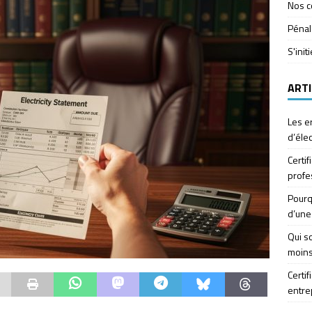
Nos c
Pénal
S'init
ARTI
Les e
d’élec
Certif
profe
Pourq
d’une
Qui so
moins
Certif
entre