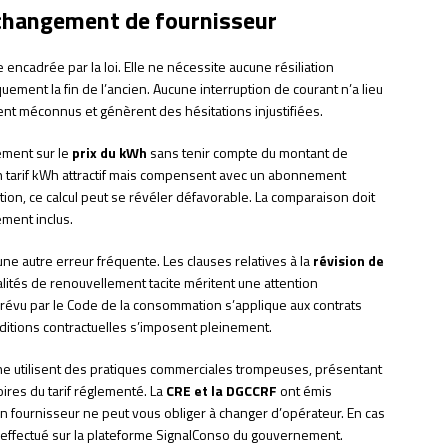
u changement de fournisseur
ncadrée par la loi. Elle ne nécessite aucune résiliation
uement la fin de l’ancien. Aucune interruption de courant n’a lieu
ent méconnus et génèrent des hésitations injustifiées.
ement sur le
prix du kWh
sans tenir compte du montant de
 tarif kWh attractif mais compensent avec un abonnement
on, ce calcul peut se révéler défavorable. La comparaison doit
ment inclus.
une autre erreur fréquente. Les clauses relatives à la
révision de
dalités de renouvellement tacite méritent une attention
s prévu par le Code de la consommation s’applique aux contrats
nditions contractuelles s’imposent pleinement.
ne utilisent des pratiques commerciales trompeuses, présentant
ires du tarif réglementé. La
CRE et la DGCCRF
ont émis
n fournisseur ne peut vous obliger à changer d’opérateur. En cas
 effectué sur la plateforme SignalConso du gouvernement.