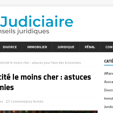
DIVORCE
IMMOBILIER
JURIDIQUE
PÉNAL
CON
CAT
ctricité le moins cher : astuces pour faire des économies
cité le moins cher : astuces
Affair
Avoca
mies
Divor
Immob
res
Commentaires fermés
Jurid