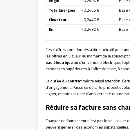
Engie
~0,2490 €
Base 
TotalEnergies
~0,2465 €
Base 
Ekwateur
~0,2440 €
Base 
Eni
~0,2430 €
Base
Ces chiffres sont donnés à titre indicatif pour u
les offres en vigueur au moment de la souscripti
eau électrique
ou d’un véhicule électrique, l’
économies supérieures à l’offre de base, à cond
La
durée du contrat
mérite aussi attention. Cert
d’engagement. Passé ce délai, le prix peut évolu
signer, et notez la date d’anniversaire du contra
Réduire sa facture sans cha
Changer de fournisseur n’est pas le seul levier
peuvent générer des économies substantielles, p