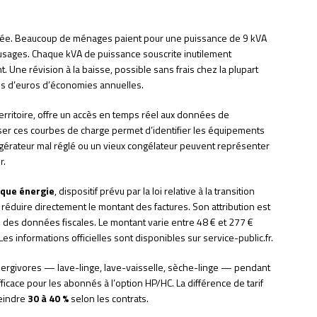
ée. Beaucoup de ménages paient pour une puissance de 9 kVA
s usages. Chaque kVA de puissance souscrite inutilement
Une révision à la baisse, possible sans frais chez la plupart
es d’euros d’économies annuelles.
erritoire, offre un accès en temps réel aux données de
yser ces courbes de charge permet d’identifier les équipements
igérateur mal réglé ou un vieux congélateur peuvent représenter
r.
que énergie
, dispositif prévu par la loi relative à la transition
réduire directement le montant des factures. Son attribution est
se des données fiscales. Le montant varie entre 48 € et 277 €
es informations officielles sont disponibles sur service-public.fr.
ergivores — lave-linge, lave-vaisselle, sèche-linge — pendant
ficace pour les abonnés à l’option HP/HC. La différence de tarif
teindre
30 à 40 %
selon les contrats.