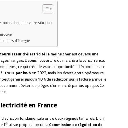
le moins cher pour votre situation
rnisseur
mmateurs d’énergie
fournisseur d’électricité le moins cher
est devenu une
ges français. Depuis l’ouverture du marché à la concurrence,
mmateurs, ce qui crée de vraies opportunités d’économies. Le
t à
0,18 € par kWh
en 2023, mais les écarts entre opérateurs
r peut générer jusqu’à 10 % de réduction sur la facture annuelle.
r et comment éviter les pièges d’un marché parfois opaque. Ce
air.
lectricité en France
e distinction fondamentale entre deux régimes tarifaires. D’un
par l’État sur proposition de la
Commission de régulation de