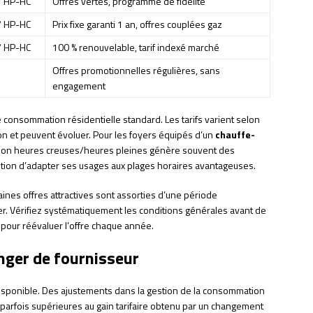
/ HP-HC
Offres vertes, programme de fidélité
/ HP-HC
Prix fixe garanti 1 an, offres couplées gaz
/ HP-HC
100 % renouvelable, tarif indexé marché
Offres promotionnelles régulières, sans
engagement
ne consommation résidentielle standard. Les tarifs varient selon
on et peuvent évoluer. Pour les foyers équipés d’un
chauffe-
option heures creuses/heures pleines génère souvent des
ition d’adapter ses usages aux plages horaires avantageuses.
aines offres attractives sont assorties d’une période
er. Vérifiez systématiquement les conditions générales avant de
t pour réévaluer l’offre chaque année.
nger de fournisseur
 disponible. Des ajustements dans la gestion de la consommation
arfois supérieures au gain tarifaire obtenu par un changement