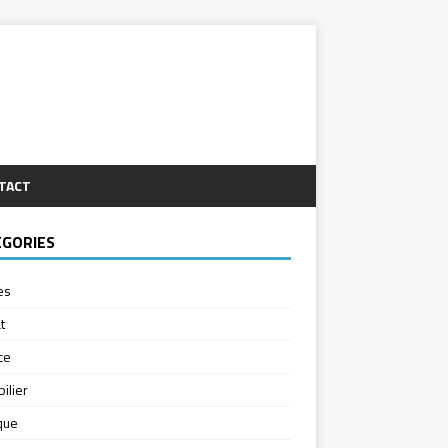
TACT
ÉGORIES
es
t
ce
ilier
ique