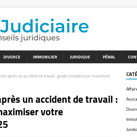
DIVORCE
IMMOBILIER
JURIDIQUE
PÉNAL
CON
CAT
its après un accident de travail : guide complet pour maximiser
Affair
près un accident de travail :
Avoca
maximiser votre
Divor
Immob
25
Jurid