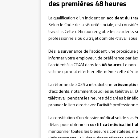
des premières 48 heures
La qualification d’un incident en
accident du trav
Selon le Code de la sécurité sociale, est considér
travail ». Cette définition englobe les accidents 
professionnels ou du trajet domicile-travail sous
Dès la survenance de l’accident, une procédure 
informer votre employeur, de préférence par écri
l’accident à la CPAM dans les
48 heures
. Le non-
victime qui peut effectuer elle-même cette décla
La réforme de 2025 a introduit une
présomption
d’accidents, notamment ceux liés au télétravail.
télétravail pendant les heures déclarées bénéf
prouver le lien direct avec l’activité professionne
La constitution d’un dossier médical solide s’av
délais pour obtenir un
certificat médical initia
mentionner toutes les blessures constatées, mêm
ultérieurement. La jurisprudence récente exige d