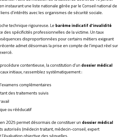
 instaurant une liste nationale gérée par le Conseil national de
liens d’intérêts avec les organismes de sécurité sociale.
roche technique rigoureuse. Le
barème indicatif d’invalidité
te des spécificités professionnelles de la victime. Un taux
séquences disproportionnées pour certains métiers exigeant
e récente admet désormais la prise en compte de l’impact réel sur
exercé.
procédure contentieuse, la constitution d’un
dossier médical
icaux initiaux, rassemblez systématiquement :
t d’examens complémentaires
nt des traitements suivis
ravail
ique ou rééducatif
e en 2025 permet désormais de constituer un
dossier médical
ts autorisés (médecin traitant, médecin-conseil, expert
s et l’évaluation objective des séquelles.