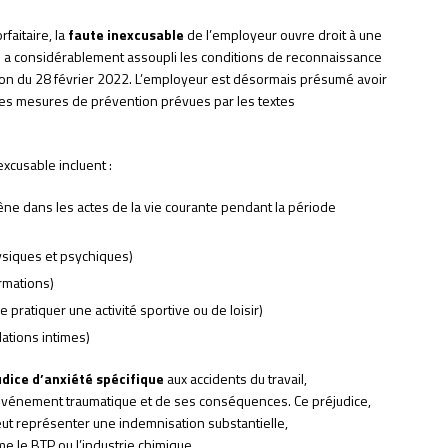
faitaire, la
faute inexcusable
de l’employeur ouvre droit à une
 a considérablement assoupli les conditions de reconnaissance
ation du 28 février 2022. L’employeur est désormais présumé avoir
les mesures de prévention prévues par les textes
xcusable incluent :
êne dans les actes de la vie courante pendant la période
siques et psychiques)
ormations)
e pratiquer une activité sportive ou de loisir)
lations intimes)
udice d’anxiété spécifique
aux accidents du travail,
’événement traumatique et de ses conséquences. Ce préjudice,
ut représenter une indemnisation substantielle,
e le BTP ou l’industrie chimique.