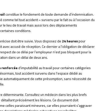
ail
constitue le fondement de toute demande d’indemnisation.
é comme tel tout accident « survenu par le fait ou à l’occasion du
sur le lieu de travail mais aussi lors des déplacements
 certaines conditions.
précise doit être suivie. Vous disposez de
24 heures
pour
t avec accusé de réception. Ce dernier a l’obligation de déclarer
respect de ce délai par l’employeur n’est pas bloquant pour la
ration dans un délai de deux ans.
 renforcée
d’imputabilité au travail pour certaines catégories
 Désormais, tout accident survenu dans l’espace dédié au
icie automatiquement de cette présomption, sans nécessité de
lle.
ère déterminante. Consultez un médecin dans les plus brefs
l
détaillant précisément les lésions. Ce document doit
e celles paraissant mineures, car elles pourraient s’aggraver
es descriptions médicales exhaustives pour faciliter