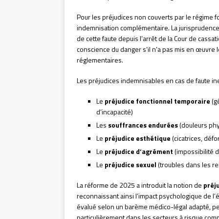
Pour les préjudices non couverts par le régime for
indemnisation complémentaire. La jurisprudence
de cette faute depuis l’arrêt de la Cour de cass
conscience du danger s’il n’a pas mis en œuvre 
réglementaires.
Les préjudices indemnisables en cas de faute ine
Le
préjudice fonctionnel temporaire
(g
d’incapacité)
Les
souffrances endurées
(douleurs phy
Le
préjudice esthétique
(cicatrices, déf
Le
préjudice d’agrément
(impossibilité d
Le
préjudice sexuel
(troubles dans les re
La réforme de 2025 a introduit la notion de
préj
reconnaissant ainsi l’impact psychologique de l
évalué selon un barème médico-légal adapté, pe
particulièrement dans les secteurs à risque comm