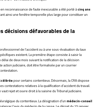
n en reconnaissance de faute inexcusable a été porté à
cinq ans
ant ainsi une fenêtre temporelle plus large pour constituer un
es décisions défavorables de la
professionnel de l’accident ou à une sous-évaluation du taux
écifiques existent. La première étape consiste à saisir la
délai de deux mois suivant la notification de la décision
 action judiciaire, doit être formalisée par un courrier
ontestation.
ccélérée
pour certains contentieux. Désormais, la CRA dispose
s contestations relatives à la qualification d’accident du travail.
aut rejet et ouvre droit à la saisine du Tribunal judiciaire.
névralgique du contentieux. La désignation d’un
médecin-conseil
lancer l’avis du médecin de la caisse. Le décret du 15 janvier