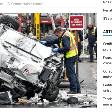
Nos c
que
Commentaires fermés
Pénal
S'init
ARTI
Certif
profe
Pourq
d’une
Qui so
moins
Certif
entre
Tendan
moins