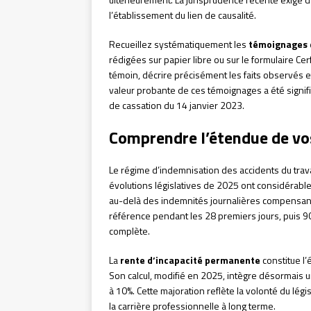
l’établissement du lien de causalité.
Recueillez systématiquement les
témoignages 
rédigées sur papier libre ou sur le formulaire C
témoin, décrire précisément les faits observés e
valeur probante de ces témoignages a été signific
de cassation du 14 janvier 2023.
Comprendre l’étendue de vo
Le régime d’indemnisation des accidents du trav
évolutions législatives de 2025 ont considérabl
au-delà des indemnités journalières compensant l
référence pendant les 28 premiers jours, puis 90
complète.
La
rente d’incapacité permanente
constitue l’
Son calcul, modifié en 2025, intègre désormais un
à 10%. Cette majoration reflète la volonté du lég
la carrière professionnelle à long terme.