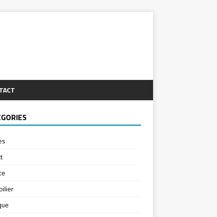
TACT
ÉGORIES
es
t
ce
ilier
ique