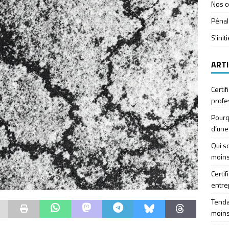
Nos c
Pénal
S'init
ARTI
Certif
profe
Pourq
d’une
Qui so
moins
Certif
entre
Tendan
moins