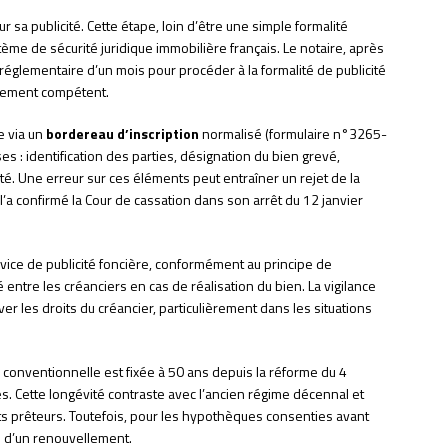
r sa publicité. Cette étape, loin d’être une simple formalité
ème de sécurité juridique immobilière français. Le notaire, après
i réglementaire d’un mois pour procéder à la formalité de publicité
ialement compétent.
e via un
bordereau d’inscription
normalisé (formulaire n°3265-
s : identification des parties, désignation du bien grevé,
ité. Une erreur sur ces éléments peut entraîner un rejet de la
 l’a confirmé la Cour de cassation dans son arrêt du 12 janvier
rvice de publicité foncière, conformément au principe de
é entre les créanciers en cas de réalisation du bien. La vigilance
r les droits du créancier, particulièrement dans les situations
e conventionnelle est fixée à 50 ans depuis la réforme du 4
ies. Cette longévité contraste avec l’ancien régime décennal et
s prêteurs. Toutefois, pour les hypothèques consenties avant
té d’un renouvellement.