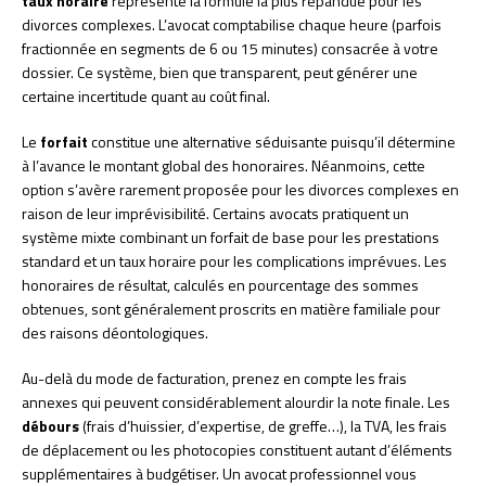
taux horaire
représente la formule la plus répandue pour les
divorces complexes. L’avocat comptabilise chaque heure (parfois
fractionnée en segments de 6 ou 15 minutes) consacrée à votre
dossier. Ce système, bien que transparent, peut générer une
certaine incertitude quant au coût final.
Le
forfait
constitue une alternative séduisante puisqu’il détermine
à l’avance le montant global des honoraires. Néanmoins, cette
option s’avère rarement proposée pour les divorces complexes en
raison de leur imprévisibilité. Certains avocats pratiquent un
système mixte combinant un forfait de base pour les prestations
standard et un taux horaire pour les complications imprévues. Les
honoraires de résultat, calculés en pourcentage des sommes
obtenues, sont généralement proscrits en matière familiale pour
des raisons déontologiques.
Au-delà du mode de facturation, prenez en compte les frais
annexes qui peuvent considérablement alourdir la note finale. Les
débours
(frais d’huissier, d’expertise, de greffe…), la TVA, les frais
de déplacement ou les photocopies constituent autant d’éléments
supplémentaires à budgétiser. Un avocat professionnel vous