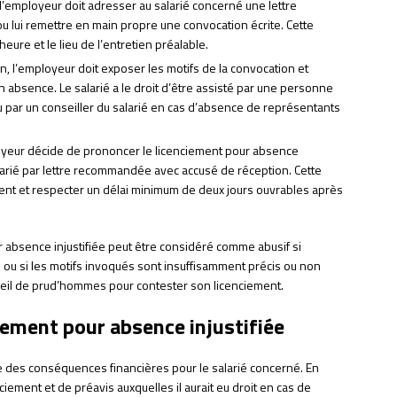
l’employeur doit adresser au salarié concerné une lettre
lui remettre en main propre une convocation écrite. Cette
’heure et le lieu de l’entretien préalable.
en, l’employeur doit exposer les motifs de la convocation et
n absence. Le salarié a le droit d’être assisté par une personne
u par un conseiller du salarié en cas d’absence de représentants
oyeur décide de prononcer le licenciement pour absence
u salarié par lettre recommandée avec accusé de réception. Cette
ement et respecter un délai minimum de deux jours ouvrables après
ur absence injustifiée peut être considéré comme abusif si
 ou si les motifs invoqués sont insuffisamment précis ou non
onseil de prud’hommes pour contester son licenciement.
ement pour absence injustifiée
ne des conséquences financières pour le salarié concerné. En
ciement et de préavis auxquelles il aurait eu droit en cas de