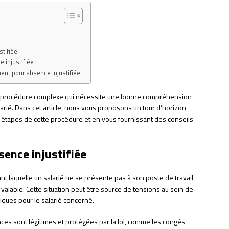
tifiée
 injustifiée
ment pour absence injustifiée
une procédure complexe qui nécessite une bonne compréhension
larié. Dans cet article, nous vous proposons un tour d’horizon
s étapes de cette procédure et en vous fournissant des conseils
ence injustifiée
t laquelle un salarié ne se présente pas à son poste de travail
alable. Cette situation peut être source de tensions au sein de
iques pour le salarié concerné.
nces sont légitimes et protégées par la loi, comme les congés