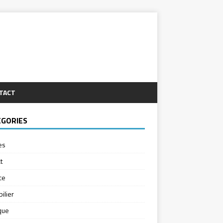
TACT
ÉGORIES
es
t
ce
ilier
ique