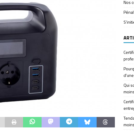
Nos c
Pénal
S'init
ARTI
Certif
profe
Pourq
d’une
Qui so
moins
Certif
entre
Tendan
moins