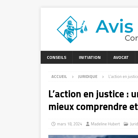
CONSEILS
INITIATION
AVOCAT
ACCUEIL
JURIDIQUE
L’action en just
L’action en justice 
mieux comprendre et
mars 18, 2024
Madeline Hubert
Juri