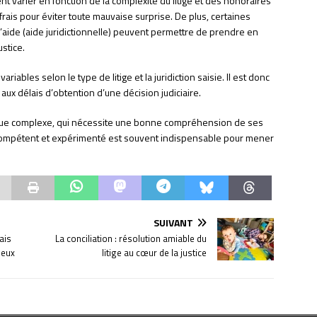
nt varier en fonction de la complexité du litige et des honoraires
s frais pour éviter toute mauvaise surprise. De plus, certaines
d’aide (aide juridictionnelle) peuvent permettre de prendre en
ustice.
riables selon le type de litige et la juridiction saisie. Il est donc
aux délais d’obtention d’une décision judiciaire.
idique complexe, qui nécessite une bonne compréhension de ses
t compétent et expérimenté est souvent indispensable pour mener
SUIVANT
ais
La conciliation : résolution amiable du
jeux
litige au cœur de la justice