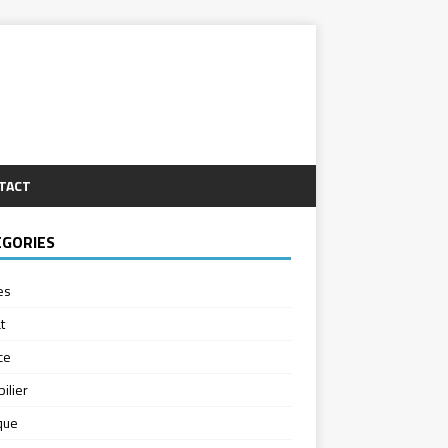
TACT
ÉGORIES
es
t
ce
ilier
ique