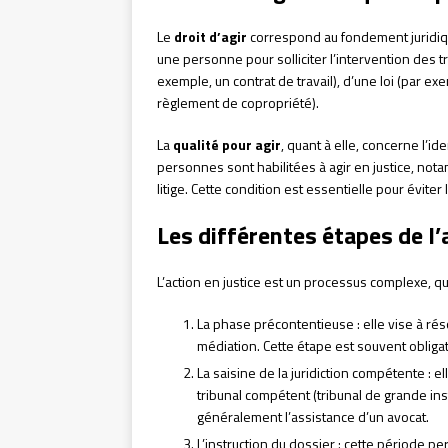
Le
droit d’agir
correspond au fondement juridique 
une personne pour solliciter l’intervention des tr
exemple, un contrat de travail), d’une loi (par e
règlement de copropriété).
La
qualité pour agir
, quant à elle, concerne l’id
personnes sont habilitées à agir en justice, nota
litige. Cette condition est essentielle pour éviter
Les différentes étapes de l’
L’action en justice est un processus complexe, qui
La phase précontentieuse : elle vise à résou
médiation. Cette étape est souvent obligat
La saisine de la juridiction compétente : 
tribunal compétent (tribunal de grande inst
généralement l’assistance d’un avocat.
L’instruction du dossier : cette période 