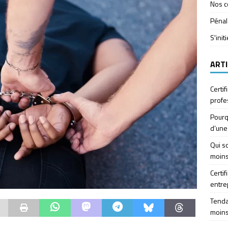
Nos c
Pénal
S'init
ARTI
Certif
profe
Pourq
d’une
Qui so
moins
Certif
entre
Tendan
moins