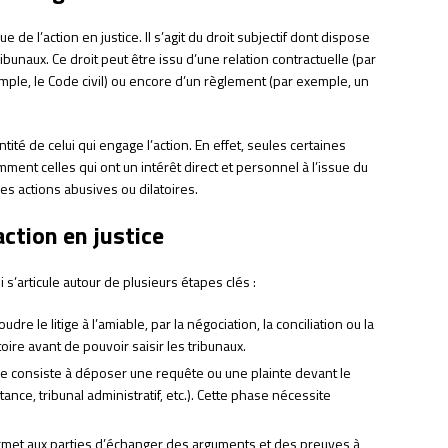
de l’action en justice. Il s’agit du droit subjectif dont dispose
ibunaux. Ce droit peut être issu d’une relation contractuelle (par
xemple, le Code civil) ou encore d’un règlement (par exemple, un
entité de celui qui engage l’action. En effet, seules certaines
mment celles qui ont un intérêt direct et personnel à l’issue du
 les actions abusives ou dilatoires.
action en justice
 s’articule autour de plusieurs étapes clés :
dre le litige à l’amiable, par la négociation, la conciliation ou la
oire avant de pouvoir saisir les tribunaux.
elle consiste à déposer une requête ou une plainte devant le
ance, tribunal administratif, etc.). Cette phase nécessite
permet aux parties d’échanger des arguments et des preuves à