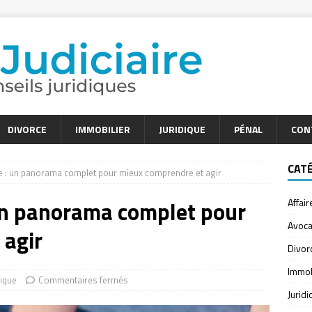
DIVORCE
IMMOBILIER
JURIDIQUE
PÉNAL
CON
CAT
ice : un panorama complet pour mieux comprendre et agir
: un panorama complet pour
Affair
Avoca
 agir
Divor
Immob
dique
Commentaires fermés
Jurid