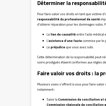
Déterminer la responsabilit
Pour faire valoir vos droits en tant que victime d
responsabilité du professionnel de santé
impl
d’obtenir réparation pour les dommages subis. P
Le
lien de causalité
entre l’acte médical 
L’
existence d’une faute
commise par le p
Le
préjudice
que vous avez subi.
Cette détermination de la responsabilité peut néc
soins prodigués étaient conformes aux règles de l’
Faire valoir vos droits : la 
Plusieurs voies s’offrent à vous pour faire valoi
notamment :
Saisir la
Commission de conciliation et
Commission régionale de conciliation 