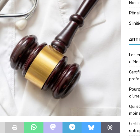
Nos c
Pénal
S'init
ARTI
Les e
d’élec
Certif
profe
Pourq
d’une
Qui so
moins
Certif
entre