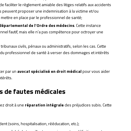
faciliter le règlement amiable des litiges relatifs aux accidents
es peuvent proposer une indemnisation à la victime et/ou
ettre en place par le professionnel de santé;
 départemental de l’Ordre des médecins
. Cette instance
onnel fautif, mais elle n’a pas compétence pour octroyer une
tribunaux civils, pénaux ou administratifs, selon les cas. Cette
 du professionnel de santé à verser des dommages et intérêts
ter par un
avocat spécialisé en droit médical
pour vous aider
térêts.
s de fautes médicales
vez droit à une
réparation intégrale
des préjudices subis. Cette
ent (soins, hospitalisation, rééducation, etc.);