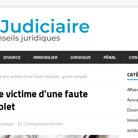
DIVORCE
IMMOBILIER
JURIDIQUE
PÉNAL
CON
CAT
nt que victime d’une faute médicale : guide complet
e victime d’une faute
Affair
Avoca
plet
Divor
Immob
Juridique
Commentaires fermés
Jurid