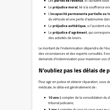
Les
pertes de revenus
, si l’accident vo
Le
préjudice moral
, lié à la souffrance en
L’
incapacité permanente partielle ou t
du véhicule et une perte d’autonomie dans
Le
préjudice esthétique
, si l’accident a
Le
préjudice d’agrément
, qui correspond
des activités de loisirs.
Le montant de l’indemnisation dépendra de l’éval
des circonstances et des experts consultés. Il e
demande d’indemnisation pour maximiser vos ch
N’oubliez pas les délais de 
Pour agir en justice et obtenir réparation, vous 
médicale, le délai est généralement de :
10 ans
à compter de la consolidation du d
tribunal judiciaire;
3 ans
à compter du jour où vous avez eu c