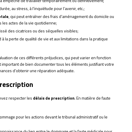
us a empêché de travailler temporairement ou définitivement;
durée, au stress, à l’inquiétude pour l’avenir, etc.;
otale
, qui peut entraîner des frais d’aménagement du domicile ou
 les actes de la vie quotidienne;
 laissé des cicatrices ou des séquelles visibles;
 à la perte de qualité de vie et aux limitations dans la pratique
uation de ces différents préjudices, qui peut varier en fonction
st important de bien documenter tous les éléments justifiant votre
ances d’obtenir une réparation adéquate.
prescription
devez respecter les
délais de prescription
. En matière de faute
ommage pour les actions devant le tribunal administratif ou le
onnaissance du lien entre le dommage et la faute médicale pour