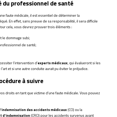
é du professionnel de santé
’une faute médicale, il est essentiel de déterminer la
iqué. En effet, sans preuve de sa responsabilité, il sera difficile
our cela, vous devrez prouver trois éléments :
et le dommage subi;
rofessionnel de santé;
essiter l’intervention d’
experts médicaux
, qui évalueront si les
art et si une autre conduite aurait pu éviter le préjudice.
procédure à suivre
r vos droits en tant que victime d’une faute médicale. Vous pouvez
 d’indemnisation des accidents médicaux
(CCI) ou la
et d’indemnisation
(CRCI) pour les accidents survenus avant