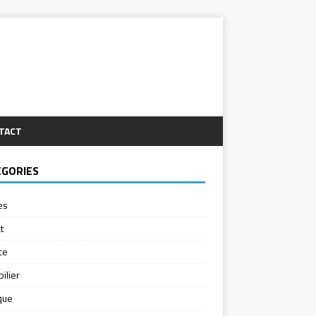
TACT
ÉGORIES
es
t
ce
ilier
ique