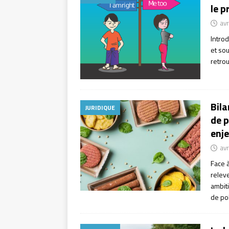
le p
avr
Intro
et sou
retrou
Bila
JURIDIQUE
de p
enje
avr
Face à
releve
ambit
de pol