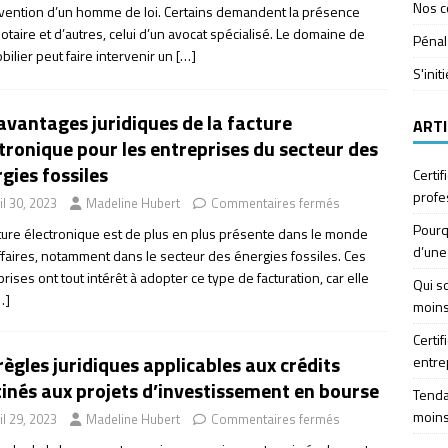
Nos c
ervention d’un homme de loi. Certains demandent la présence
otaire et d’autres, celui d’un avocat spécialisé. Le domaine de
Pénal
bilier peut faire intervenir un
[…]
S'init
avantages juridiques de la facture
ARTI
tronique pour les entreprises du secteur des
gies fossiles
Certif
profe
il 30, 2023
Madeline Hubert
Commentaires fermés
Pourq
cture électronique est de plus en plus présente dans le monde
d’une
ffaires, notamment dans le secteur des énergies fossiles. Ces
rises ont tout intérêt à adopter ce type de facturation, car elle
Qui so
…]
moins
Certif
règles juridiques applicables aux crédits
entre
inés aux projets d’investissement en bourse
Tendan
moins
il 29, 2023
Madeline Hubert
Commentaires fermés