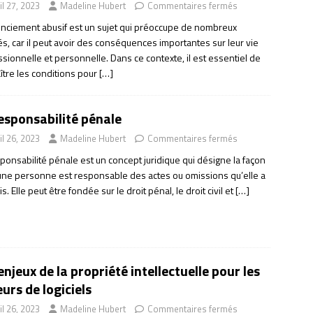
il 27, 2023
Madeline Hubert
Commentaires fermés
cenciement abusif est un sujet qui préoccupe de nombreux
és, car il peut avoir des conséquences importantes sur leur vie
sionnelle et personnelle. Dans ce contexte, il est essentiel de
ître les conditions pour
[…]
esponsabilité pénale
il 26, 2023
Madeline Hubert
Commentaires fermés
ponsabilité pénale est un concept juridique qui désigne la façon
une personne est responsable des actes ou omissions qu’elle a
. Elle peut être fondée sur le droit pénal, le droit civil et
[…]
enjeux de la propriété intellectuelle pour les
urs de logiciels
il 26, 2023
Madeline Hubert
Commentaires fermés