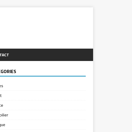
TACT
ÉGORIES
es
t
ce
ilier
ique