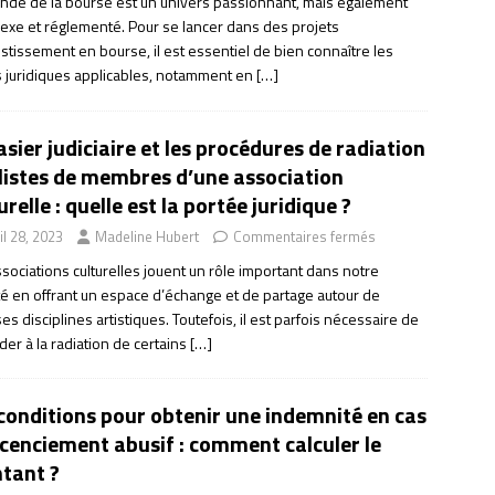
nde de la bourse est un univers passionnant, mais également
exe et réglementé. Pour se lancer dans des projets
stissement en bourse, il est essentiel de bien connaître les
s juridiques applicables, notamment en
[…]
asier judiciaire et les procédures de radiation
listes de membres d’une association
urelle : quelle est la portée juridique ?
il 28, 2023
Madeline Hubert
Commentaires fermés
sociations culturelles jouent un rôle important dans notre
té en offrant un espace d’échange et de partage autour de
es disciplines artistiques. Toutefois, il est parfois nécessaire de
er à la radiation de certains
[…]
conditions pour obtenir une indemnité en cas
icenciement abusif : comment calculer le
tant ?