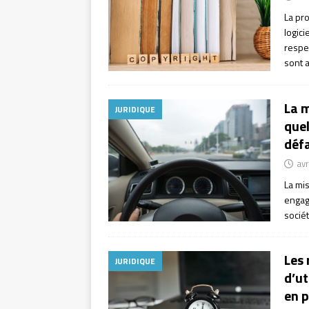
La pro
logici
respec
sont 
La m
JURIDIQUE
quel
défa
avr
La mi
engag
sociét
Les 
JURIDIQUE
d’u
en p