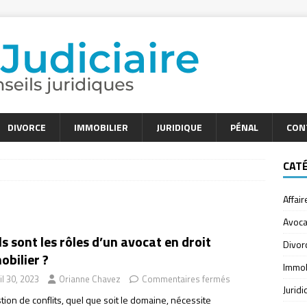
DIVORCE
IMMOBILIER
JURIDIQUE
PÉNAL
CON
CAT
Affair
Avoca
s sont les rôles d’un avocat en droit
Divor
bilier ?
Immob
il 30, 2023
Orianne Chavez
Commentaires fermés
Jurid
tion de conflits, quel que soit le domaine, nécessite