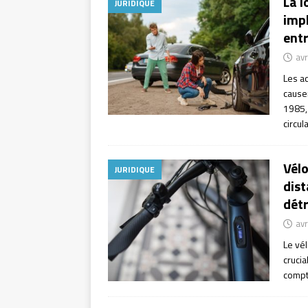
La l
JURIDIQUE
impl
entr
avr
Les a
causer
1985, 
circul
Vélo
JURIDIQUE
dist
détr
avr
Le vél
crucia
compte