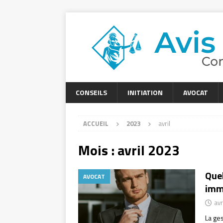
CONSEILS
INITIATION
AVOCAT
ACCUEIL
2023
avril
Mois :
avril 2023
Quel
AVOCAT
immo
avr
La ges