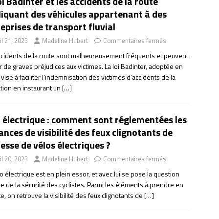
oi Badinter et les accidents de la route
iquant des véhicules appartenant à des
eprises de transport fluvial
il 21, 2023
Madeline Hubert
Commentaires fermés
ccidents de la route sont malheureusement fréquents et peuvent
 de graves préjudices aux victimes. La loi Badinter, adoptée en
vise à faciliter l’indemnisation des victimes d’accidents de la
ation en instaurant un
[…]
 électrique : comment sont réglementées les
ances de visibilité des feux clignotants de
esse de vélos électriques ?
il 20, 2023
Madeline Hubert
Commentaires fermés
o électrique est en plein essor, et avec lui se pose la question
le de la sécurité des cyclistes. Parmi les éléments à prendre en
, on retrouve la visibilité des feux clignotants de
[…]