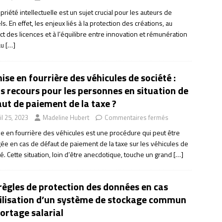
priété intellectuelle est un sujet crucial pour les auteurs de
els. En effet, les enjeux liés à la protection des créations, au
t des licences et à l’équilibre entre innovation et rémunération
au
[…]
ise en fourrière des véhicules de société :
s recours pour les personnes en situation de
ut de paiement de la taxe ?
il 25, 2023
Madeline Hubert
Commentaires fermés
se en fourrière des véhicules est une procédure qui peut être
ée en cas de défaut de paiement de la taxe sur les véhicules de
é. Cette situation, loin d’être anecdotique, touche un grand
[…]
règles de protection des données en cas
tilisation d’un système de stockage commun
ortage salarial