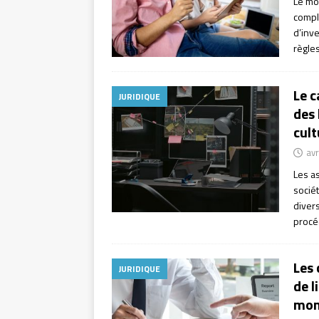
Le mo
compl
d’inve
règle
Le c
JURIDIQUE
des 
cult
avr
Les as
socié
divers
procéd
Les 
JURIDIQUE
de l
mon