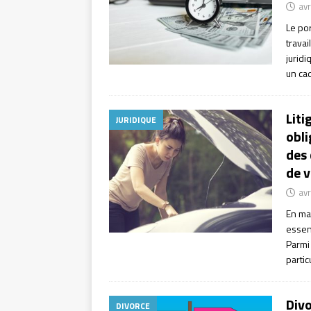
avr
Le po
travai
juridi
un cad
Liti
JURIDIQUE
obli
des 
de v
avr
En mat
essent
Parmi 
parti
Divo
DIVORCE