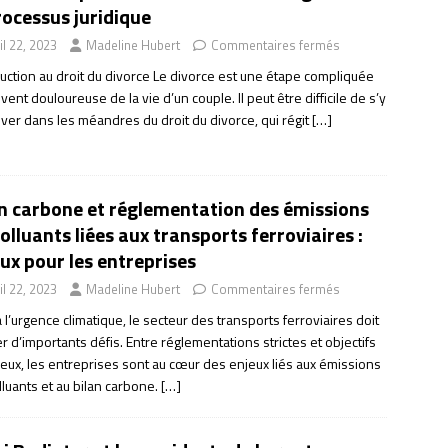
rocessus juridique
il 22, 2023
Madeline Hubert
Commentaires fermés
duction au droit du divorce Le divorce est une étape compliquée
vent douloureuse de la vie d’un couple. Il peut être difficile de s’y
ver dans les méandres du droit du divorce, qui régit
[…]
n carbone et réglementation des émissions
olluants liées aux transports ferroviaires :
ux pour les entreprises
il 22, 2023
Madeline Hubert
Commentaires fermés
 l’urgence climatique, le secteur des transports ferroviaires doit
r d’importants défis. Entre réglementations strictes et objectifs
ieux, les entreprises sont au cœur des enjeux liés aux émissions
luants et au bilan carbone.
[…]