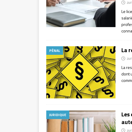
avr
Le li
salari
profes
conna
La r
PÉNAL
avr
La res
dont 
commis
Les 
JURIDIQUE
aute
avr