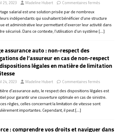
il 25, 2023
Madeline Hubert
Commentaires fermés
rtage salarial est une solution prisée par de nombreux
lleurs indépendants qui souhaitent bénéficier d’une structure
que et administrative leur permettant d’exercer leur activité dans
re sécurisé. Dans ce contexte, l’utilisation d’un système
[…]
ge assurance auto : non-respect des
gations de l’assureur en cas de non-respect
dispositions légales en matière de limitation
itesse
il 24, 2023
Madeline Hubert
Commentaires fermés
ière d’assurance auto, le respect des dispositions légales est
iel pour garantir une couverture optimale en cas de sinistre.
ces règles, celles concernant la limitation de vitesse sont
culièrement importantes. Cependant, il peut
[…]
rce : comprendre vos droits et naviguer dans