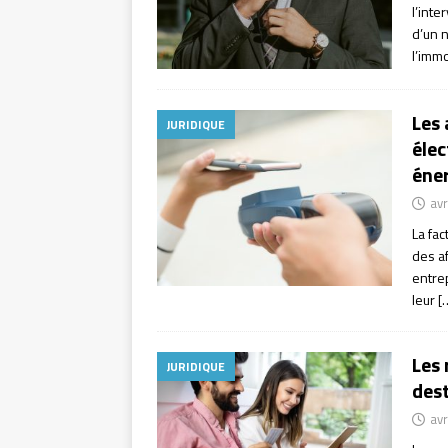
l’int
d’un n
l’immo
Les 
JURIDIQUE
élec
éner
avr
La fa
des a
entrep
leur
[
Les 
JURIDIQUE
dest
avr