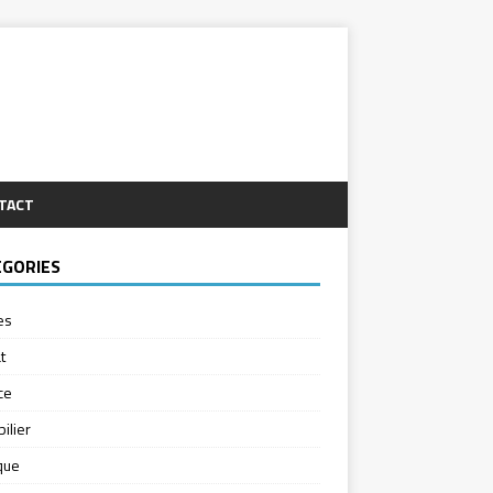
TACT
ÉGORIES
es
t
ce
ilier
ique