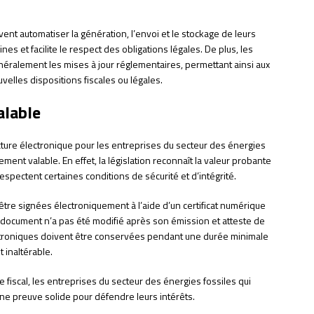
vent automatiser la génération, l’envoi et le stockage de leurs
nes et facilite le respect des obligations légales. De plus, les
énéralement les mises à jour réglementaires, permettant ainsi aux
velles dispositions fiscales ou légales.
alable
acture électronique pour les entreprises du secteur des énergies
ement valable. En effet, la législation reconnaît la valeur probante
espectent certaines conditions de sécurité et d’intégrité.
t être signées électroniquement à l’aide d’un certificat numérique
le document n’a pas été modifié après son émission et atteste de
électroniques doivent être conservées pendant une durée minimale
 inaltérable.
le fiscal, les entreprises du secteur des énergies fossiles qui
’une preuve solide pour défendre leurs intérêts.