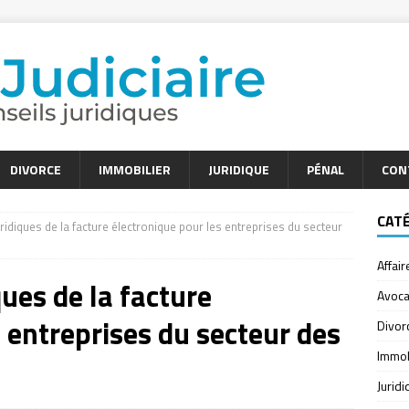
DIVORCE
IMMOBILIER
JURIDIQUE
PÉNAL
CON
CAT
ridiques de la facture électronique pour les entreprises du secteur
Affair
ues de la facture
Avoca
 entreprises du secteur des
Divor
Immob
Jurid