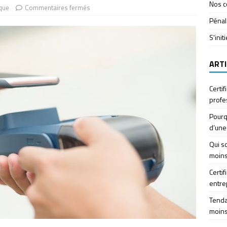
Nos c
ique
Commentaires fermés
Pénal
S'init
ARTI
Certif
profe
Pourq
d’une
Qui so
moins
Certif
entre
Tendan
moins