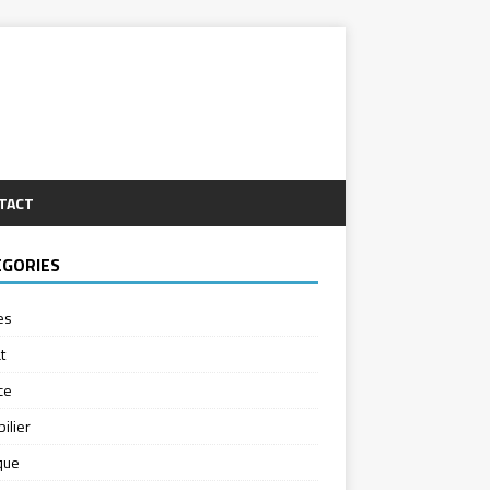
TACT
ÉGORIES
es
t
ce
ilier
ique