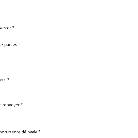
vorcer ?
ux parties ?
ssai ?
us renvoyer ?
concurrence déloyale ?