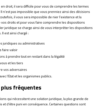
en droit, il sera difficile pour vous de comprendre les termes
rs. Il n’est pas impossible que vous prenniez ainsi des décisions
 toutefois, il vous sera impossible de nier l’existence et la
e vos droits et pour vous faire comprendre les dispositions
iller juridique se charge ainsi de vous interpréter les dispositions
Il est ainsi chargé :
juridiques ou administratives
 faire valoir
ns à prendre tout en restant dans la légalité
vous et les tiers
tre vos adversaires
vec l’Etat et les organismes publics.
s plus fréquentes
ons qui nécessitent une solution juridique, la plus grande de
lois et d’être puni en conséquence. Certaines questions sont