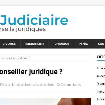
DIVORCE
IMMOBILIER
JURIDIQUE
PÉNAL
CON
CAT
 conseiller juridique ?
onseiller juridique ?
Affair
Avoca
Divor
Divorce
,
Juridique
,
Nos conseils en droit
Commentaires
Immob
Jurid