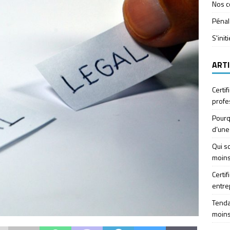
Nos c
Pénal
S'init
ARTI
Certif
profe
Pourq
d’une
Qui so
moins
Certif
entre
Tendan
moins