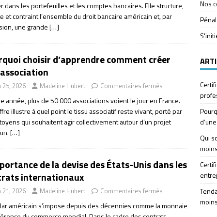
Nos c
er dans les portefeuilles et les comptes bancaires. Elle structure,
e et contraint l’ensemble du droit bancaire américain et, par
Pénal
sion, une grande
[…]
S'init
rquoi choisir d’apprendre comment créer
ARTI
 association
Certif
n 25, 2026
Madeline Hubert
Commentaires fermés
profe
e année, plus de 50 000 associations voient le jour en France.
ffre illustre à quel point le tissu associatif reste vivant, porté par
Pourq
toyens qui souhaitent agir collectivement autour d’un projet
d’une
un.
[…]
Qui so
moins
portance de la devise des États-Unis dans les
Certif
trats internationaux
entre
Tendan
n 21, 2026
Madeline Hubert
Commentaires fermés
moins
llar américain s’impose depuis des décennies comme la monnaie
férence du commerce mondial. Dans le cadre des contrats