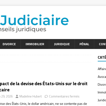
DIVORCE
IMMOBILIER
JURIDIQUE
PÉNAL
CON
CAT
Affair
Avoca
pact de la devise des États-Unis sur le droit
Divor
caire
Immob
n 29, 2026
Madeline Hubert
Commentaires fermés
Jurid
ise des États-Unis, le dollar américain, ne se contente pas de