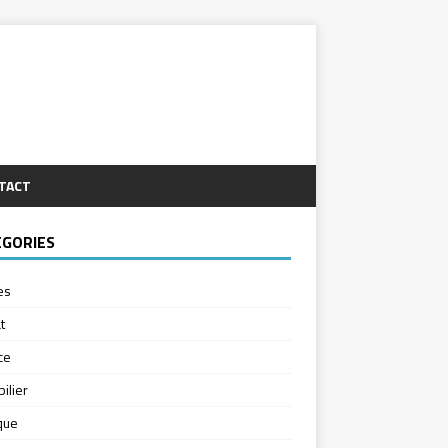
TACT
ÉGORIES
es
t
ce
ilier
ique