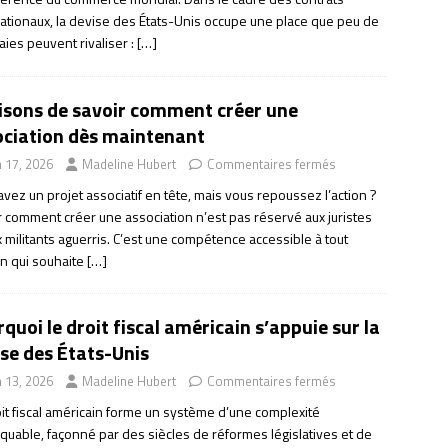
nationaux, la devise des États-Unis occupe une place que peu de
ies peuvent rivaliser :
[…]
aisons de savoir comment créer une
ociation dès maintenant
n 17, 2026
Madeline Hubert
Commentaires fermés
vez un projet associatif en tête, mais vous repoussez l’action ?
r comment créer une association n’est pas réservé aux juristes
 militants aguerris. C’est une compétence accessible à tout
en qui souhaite
[…]
quoi le droit fiscal américain s’appuie sur la
se des États-Unis
n 13, 2026
Madeline Hubert
Commentaires fermés
oit fiscal américain forme un système d’une complexité
quable, façonné par des siècles de réformes législatives et de