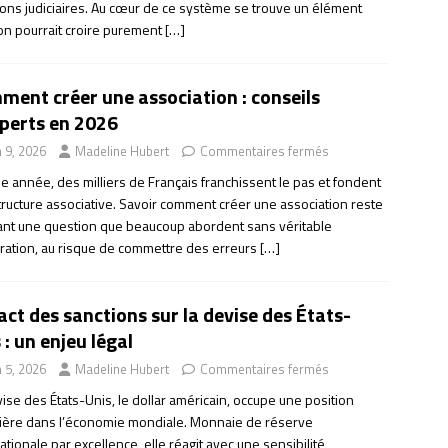
ions judiciaires. Au cœur de ce système se trouve un élément
’on pourrait croire purement
[…]
ent créer une association : conseils
xperts en 2026
n 9, 2026
Madeline Hubert
Commentaires fermés
e année, des milliers de Français franchissent le pas et fondent
tructure associative. Savoir comment créer une association reste
ant une question que beaucoup abordent sans véritable
ration, au risque de commettre des erreurs
[…]
ct des sanctions sur la devise des États-
 : un enjeu légal
n 5, 2026
Madeline Hubert
Commentaires fermés
ise des États-Unis, le dollar américain, occupe une position
lière dans l’économie mondiale. Monnaie de réserve
ationale par excellence, elle réagit avec une sensibilité