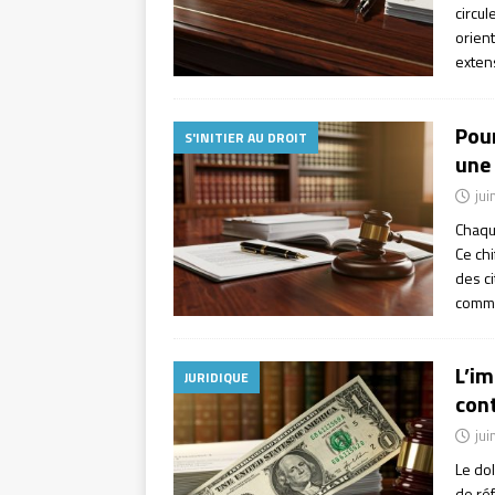
circul
orient
exten
Pou
S'INITIER AU DROIT
une
jui
Chaqu
Ce chi
des ci
comm
L’im
JURIDIQUE
con
jui
Le do
de ré