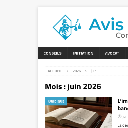
CONSEILS
INITIATION
AVOCAT
ACCUEIL
2026
juin
Mois :
juin 2026
L’im
JURIDIQUE
ban
jui
La dev