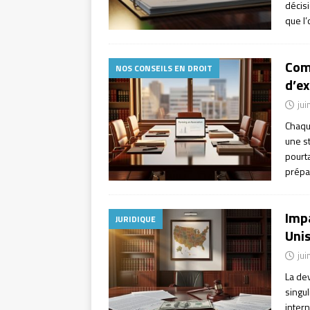
décis
que l
Comm
NOS CONSEILS EN DROIT
d’e
jui
Chaqu
une s
pourt
prépa
Impa
JURIDIQUE
Unis
jui
La dev
singu
intern