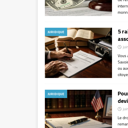
inter
monna
5 r
JURIDIQUE
ass
jui
Vous a
Savoi
ou aux
citoy
Pour
JURIDIQUE
devi
jui
Le dr
remar