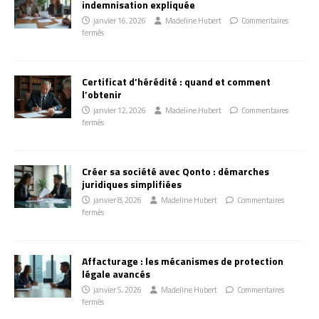
indemnisation expliquée
janvier 16, 2026
Madeline Hubert
Commentaires
fermés
Certificat d’hérédité : quand et comment
l’obtenir
janvier 12, 2026
Madeline Hubert
Commentaires
fermés
Créer sa société avec Qonto : démarches
juridiques simplifiées
janvier 8, 2026
Madeline Hubert
Commentaires
fermés
Affacturage : les mécanismes de protection
légale avancés
janvier 5, 2026
Madeline Hubert
Commentaires
fermés