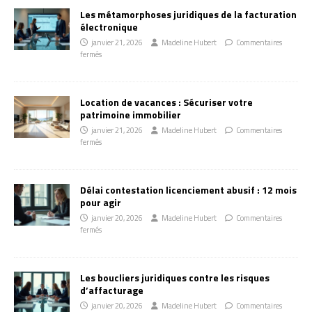
Les métamorphoses juridiques de la facturation
électronique
janvier 21, 2026
Madeline Hubert
Commentaires
fermés
Location de vacances : Sécuriser votre
patrimoine immobilier
janvier 21, 2026
Madeline Hubert
Commentaires
fermés
Délai contestation licenciement abusif : 12 mois
pour agir
janvier 20, 2026
Madeline Hubert
Commentaires
fermés
Les boucliers juridiques contre les risques
d’affacturage
janvier 20, 2026
Madeline Hubert
Commentaires