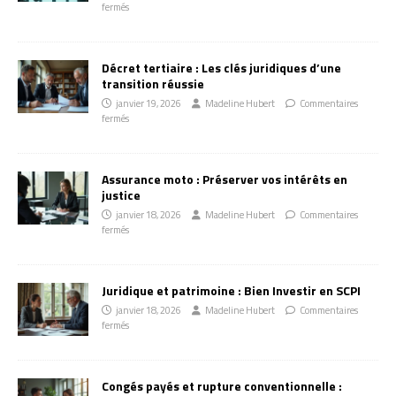
fermés
Décret tertiaire : Les clés juridiques d’une
transition réussie
janvier 19, 2026
Madeline Hubert
Commentaires
fermés
Assurance moto : Préserver vos intérêts en
justice
janvier 18, 2026
Madeline Hubert
Commentaires
fermés
Juridique et patrimoine : Bien Investir en SCPI
janvier 18, 2026
Madeline Hubert
Commentaires
fermés
Congés payés et rupture conventionnelle :