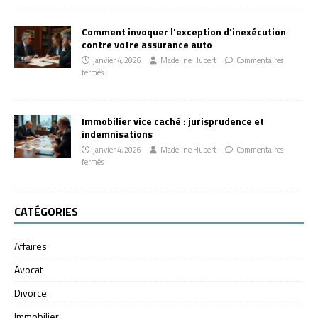
Comment invoquer l’exception d’inexécution
contre votre assurance auto
janvier 4, 2026
Madeline Hubert
Commentaires
fermés
Immobilier vice caché : jurisprudence et
indemnisations
janvier 4, 2026
Madeline Hubert
Commentaires
fermés
CATÉGORIES
Affaires
Avocat
Divorce
Immobilier