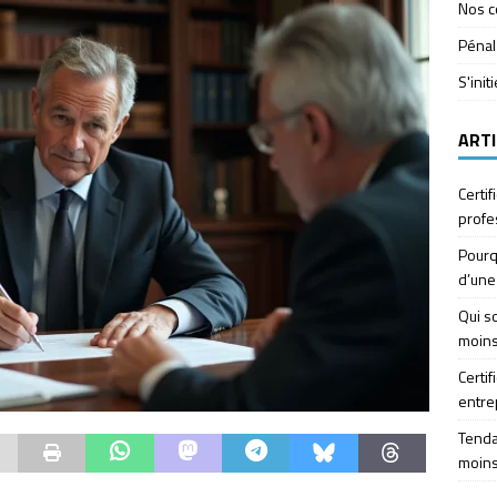
Nos c
Pénal
S'init
ARTI
Certif
profe
Pourq
d’une
Qui so
moins
Certif
entre
Tendan
moins