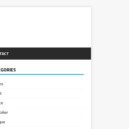
TACT
ÉGORIES
es
t
ce
ilier
ique