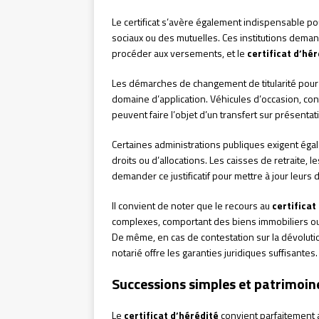
Le certificat s’avère également indispensable p
sociaux ou des mutuelles. Ces institutions dema
procéder aux versements, et le
certificat d’hé
Les démarches de changement de titularité pour 
domaine d’application. Véhicules d’occasion, co
peuvent faire l’objet d’un transfert sur présenta
Certaines administrations publiques exigent éga
droits ou d’allocations. Les caisses de retraite, 
demander ce justificatif pour mettre à jour leurs
Il convient de noter que le recours au
certificat
complexes, comportant des biens immobiliers ou 
De même, en cas de contestation sur la dévolution 
notarié offre les garanties juridiques suffisantes.
Successions simples et patrimoine
Le
certificat d’hérédité
convient parfaitement a