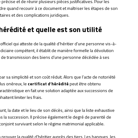
cise et de réunir plusieurs pièces justificatives. Pour les
re quand recourir à ce document et maîtriser les étapes de son
aires et des complications juridiques.
hérédité et quelle est son utilité
ficiel qui atteste de la qualité d’héritier d’une personne vis-à-
judiciaire compétent, il établit de manière formelle la dévolution
que de transmission des biens d’une personne décédée à ses
r sa simplicité et son coût réduit. Alors que l’acte de notoriété
plus onéreux, le
certificat d’hérédité
peut être obtenu
aractéristique en fait une solution adaptée aux successions de
aitent limiter les frais.
nt, la date et le lieu de son décès, ainsi que la liste exhaustive
ns la succession. Il précise également le degré de parenté de
 conjoint survivant selon le régime matrimonial applicable.
 prouver la qualité d’héritier auprès des tiers. Les banques, les