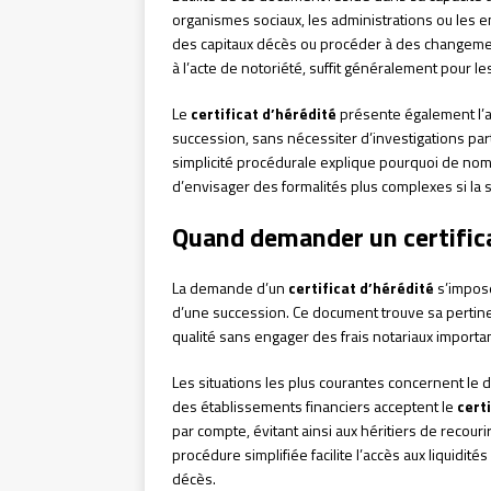
organismes sociaux, les administrations ou les 
des capitaux décès ou procéder à des changements
à l’acte de notoriété, suffit généralement pour l
Le
certificat d’hérédité
présente également l’av
succession, sans nécessiter d’investigations part
simplicité procédurale explique pourquoi de nom
d’envisager des formalités plus complexes si la si
Quand demander un certifica
La demande d’un
certificat d’hérédité
s’impose
d’une succession. Ce document trouve sa pertinenc
qualité sans engager des frais notariaux importa
Les situations les plus courantes concernent le 
des établissements financiers acceptent le
cert
par compte, évitant ainsi aux héritiers de recour
procédure simplifiée facilite l’accès aux liquidi
décès.