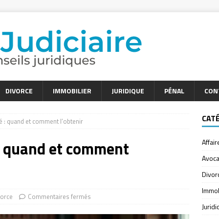
DIVORCE
IMMOBILIER
JURIDIQUE
PÉNAL
CON
CAT
té : quand et comment l’obtenir
é : quand et comment
Affair
Avoca
Divor
Immob
vorce
Commentaires fermés
Jurid