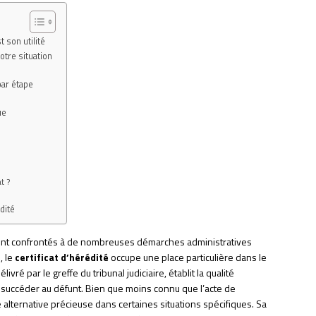
t son utilité
otre situation
par étape
ue
t ?
dité
vent confrontés à de nombreuses démarches administratives
, le
certificat d’hérédité
occupe une place particulière dans le
vré par le greffe du tribunal judiciaire, établit la qualité
de succéder au défunt. Bien que moins connu que l’acte de
 alternative précieuse dans certaines situations spécifiques. Sa