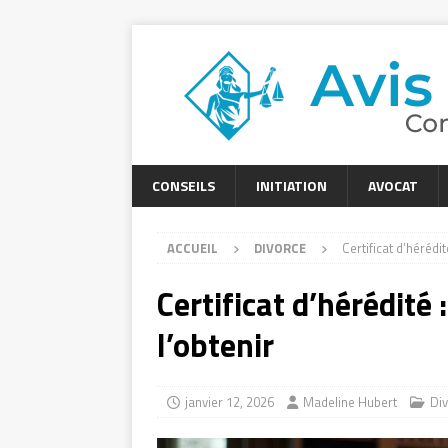
CONSEILS
INITIATION
AVOCAT
ACCUEIL
DIVORCE
Certificat d’hérédi
Certificat d’hérédit
l’obtenir
janvier 12, 2026
Madeline Hubert
Di