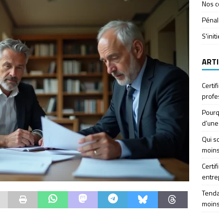
Nos c
Pénal
S'init
ARTI
Certif
profe
Pourq
d’une
Qui so
moins
Certif
entre
Tendan
moins