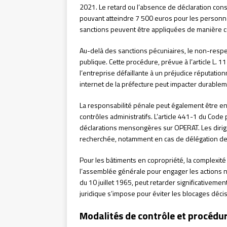
2021. Le retard ou l’absence de déclaration co
pouvant atteindre 7 500 euros pour les person
sanctions peuvent être appliquées de manière c
Au-delà des sanctions pécuniaires, le non-resp
publique. Cette procédure, prévue à l’article L. 
l’entreprise défaillante à un préjudice réputationn
internet de la préfecture peut impacter durablem
La responsabilité pénale peut également être en
contrôles administratifs. L’article 441-1 du Code 
déclarations mensongères sur OPERAT. Les dirige
recherchée, notamment en cas de délégation de 
Pour les bâtiments en copropriété, la complexité j
l’assemblée générale pour engager les actions né
du 10 juillet 1965, peut retarder significativem
juridique s’impose pour éviter les blocages déci
Modalités de contrôle et procédu