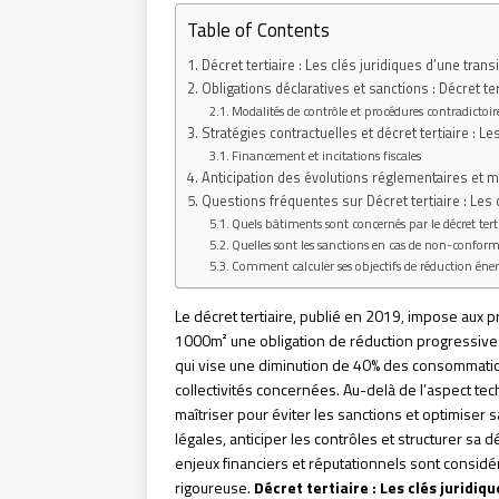
Table of Contents
Décret tertiaire : Les clés juridiques d’une tran
Obligations déclaratives et sanctions : Décret ter
Modalités de contrôle et procédures contradictoir
Stratégies contractuelles et décret tertiaire : Le
Financement et incitations fiscales
Anticipation des évolutions réglementaires et 
Questions fréquentes sur Décret tertiaire : Les 
Quels bâtiments sont concernés par le décret terti
Quelles sont les sanctions en cas de non-conform
Comment calculer ses objectifs de réduction éner
Le décret tertiaire, publié en 2019, impose aux p
1000m² une obligation de réduction progressive
qui vise une diminution de 40% des consommations
collectivités concernées. Au-delà de l’aspect tec
maîtriser pour éviter les sanctions et optimiser
légales, anticiper les contrôles et structurer s
enjeux financiers et réputationnels sont consi
rigoureuse.
Décret tertiaire : Les clés juridiq