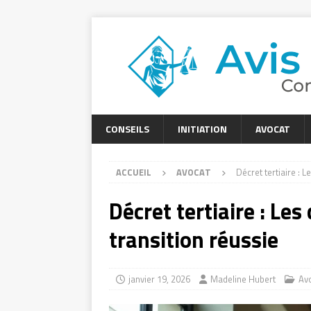
CONSEILS
INITIATION
AVOCAT
ACCUEIL
AVOCAT
Décret tertiaire : L
Décret tertiaire : Les
transition réussie
janvier 19, 2026
Madeline Hubert
Av