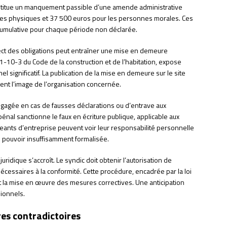
nstitue un manquement passible d’une amende administrative
nes physiques et 37 500 euros pour les personnes morales. Ces
umulative pour chaque période non déclarée.
ect des obligations peut entraîner une mise en demeure
111-10-3 du Code de la construction et de l’habitation, expose
el significatif. La publication de la mise en demeure sur le site
ent l’image de l’organisation concernée.
gagée en cas de fausses déclarations ou d’entrave aux
pénal sanctionne le faux en écriture publique, applicable aux
ants d’entreprise peuvent voir leur responsabilité personnelle
pouvoir insuffisamment formalisée.
uridique s’accroît. Le syndic doit obtenir l’autorisation de
cessaires à la conformité. Cette procédure, encadrée par la loi
ent la mise en œuvre des mesures correctives. Une anticipation
sionnels.
res contradictoires