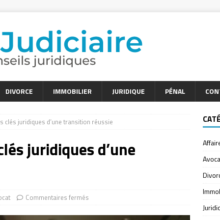
DIVORCE
IMMOBILIER
JURIDIQUE
PÉNAL
CON
CAT
es clés juridiques d’une transition réussie
 clés juridiques d’une
Affair
Avoca
Divor
Immob
ocat
Commentaires fermés
Jurid