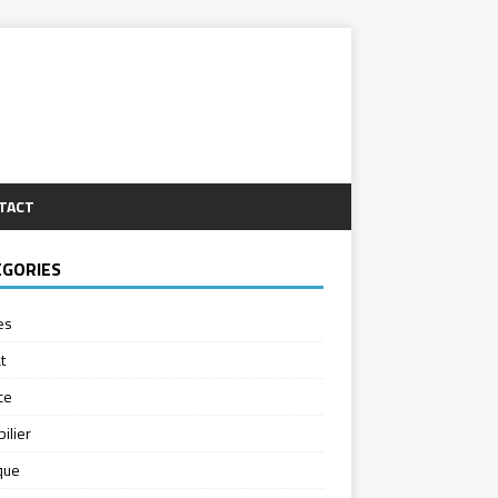
TACT
ÉGORIES
es
t
ce
ilier
ique