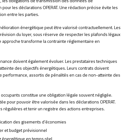
, les obligations de transmission des données de
pour les déclarations OPERAT. Une rédaction précise évite les
ion entre les parties.
mélioration énergétique peut être valorisé contractuellement. Les
 révision du loyer, sous réserve de respecter les plafonds légaux
te approche transforme la contrainte réglementaire en
enance doivent également évoluer. Les prestataires techniques
tteinte des objectifs énergétiques. Leurs contrats doivent
de performance, assortis de pénalités en cas de non-atteinte des
s occupants constitue une obligation légale souvent négligée.
ée pour pouvoir être valorisée dans les déclarations OPERAT.
 régulières et tenir un registre des actions entreprises.
ification des gisements d’économies
er et budget prévisionnel
g énergétique en temps réel