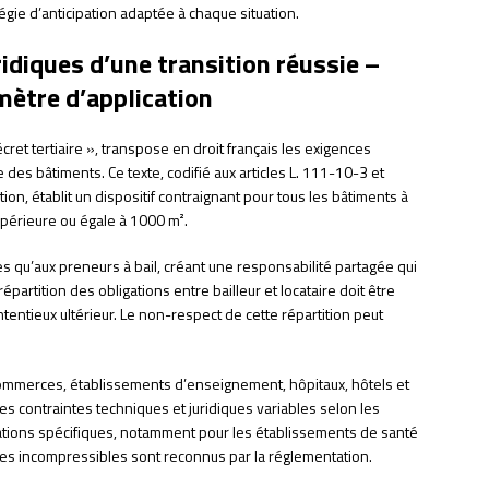
gie d’anticipation adaptée à chaque situation.
uridiques d’une transition réussie –
mètre d’application
cret tertiaire », transpose en droit français les exigences
des bâtiments. Ce texte, codifié aux articles L. 111-10-3 et
tion, établit un dispositif contraignant pour tous les bâtiments à
upérieure ou égale à 1000 m².
res qu’aux preneurs à bail, créant une responsabilité partagée qui
épartition des obligations entre bailleur et locataire doit être
tentieux ultérieur. Le non-respect de cette répartition peut
commerces, établissements d’enseignement, hôpitaux, hôtels et
des contraintes techniques et juridiques variables selon les
ptations spécifiques, notamment pour les établissements de santé
ues incompressibles sont reconnus par la réglementation.