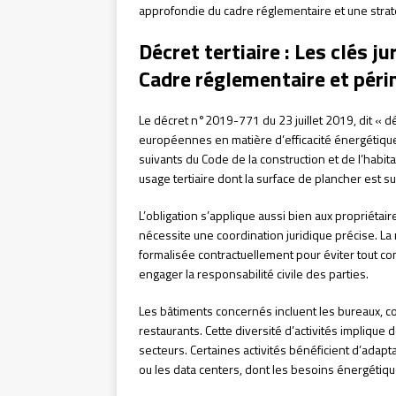
approfondie du cadre réglementaire et une straté
Décret tertiaire : Les clés j
Cadre réglementaire et péri
Le décret n°2019-771 du 23 juillet 2019, dit « dé
européennes en matière d’efficacité énergétique 
suivants du Code de la construction et de l’habita
usage tertiaire dont la surface de plancher est s
L’obligation s’applique aussi bien aux propriétai
nécessite une coordination juridique précise. La r
formalisée contractuellement pour éviter tout con
engager la responsabilité civile des parties.
Les bâtiments concernés incluent les bureaux, 
restaurants. Cette diversité d’activités implique 
secteurs. Certaines activités bénéficient d’ada
ou les data centers, dont les besoins énergétiq