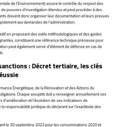
entale de l’Environnement) assure le contrôle du respect des
se de pouvoirs d’investigation étendus et peut procéder à des
oitants doivent donc organiser leur documentation et leurs preuves
apidement aux demandes de l’administration.
tif en proposant des outils méthodologiques et des guides
ignantes, constituent une référence technique précieuse pour
isation peut également servir d’élément de défense en cas de
i.
anctions : Décret tertiaire, les clés
réussie
rmance Énergétique, de la Rénovation et des Actions du
n obligatoire. Chaque assujetti doit y renseigner annuellement ses
d’amélioration et l’évolution de ses indicateurs de
la responsabilité juridique du déclarant sur l’exactitude des
avant le 30 septembre 2022 pour les consommations 2020 et