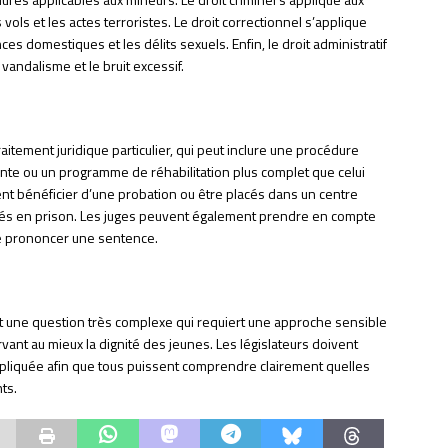
 vols et les actes terroristes. Le droit correctionnel s’applique
ces domestiques et les délits sexuels. Enfin, le droit administratif
 vandalisme et le bruit excessif.
aitement juridique particulier, qui peut inclure une procédure
rente ou un programme de réhabilitation plus complet que celui
vent bénéficier d’une probation ou être placés dans un centre
yés en prison. Les juges peuvent également prendre en compte
 de prononcer une sentence.
st une question très complexe qui requiert une approche sensible
rvant au mieux la dignité des jeunes. Les législateurs doivent
 appliquée afin que tous puissent comprendre clairement quelles
ts.