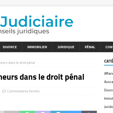
DIVORCE
IMMOBILIER
JURIDIQUE
PÉNAL
CON
CAT
neurs dans le droit pénal
neurs dans le droit pénal
Affair
Avoca
Divor
Commentaires fermés
Immob
Jurid