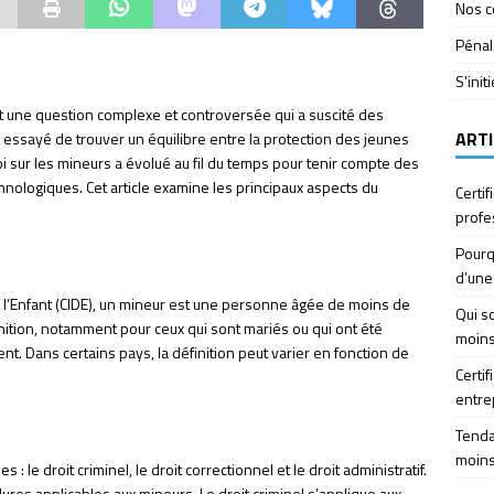
Nos c
Pénal
S'init
st une question complexe et controversée qui a suscité des
ARTI
t essayé de trouver un équilibre entre la protection des jeunes
 loi sur les mineurs a évolué au fil du temps pour tenir compte des
nologiques. Cet article examine les principaux aspects du
Certif
profe
Pourq
d’une
e l’Enfant (CIDE), un mineur est une personne âgée de moins de
Qui so
finition, notamment pour ceux qui sont mariés ou qui ont été
moins
. Dans certains pays, la définition peut varier en fonction de
Certif
entre
Tendan
moins
 : le droit criminel, le droit correctionnel et le droit administratif.
res applicables aux mineurs. Le droit criminel s’applique aux