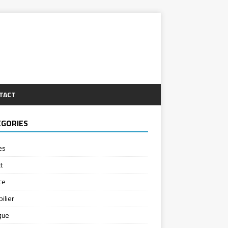
TACT
ÉGORIES
es
t
ce
ilier
ique