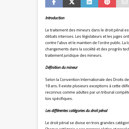
Introduction
Le traitement des mineurs dans le droit pénal e
débats intenses. Les législateurs et les juges on
contre l’abus et le maintien de l’ordre public. La
changements dans la société et des progrès tech
traitement juridique des mineurs.
Définition du mineur
Selon la Convention Internationale des Droits d
18 ans. Il existe plusieurs exceptions à cette dé
reconnus comme adultes par un tribunal compétent
lois spécifiques.
Les différentes catégories du droit pénal
Le droit pénal se divise en trois grandes catégories
Chaque catégorie a ses propres règles et procédu