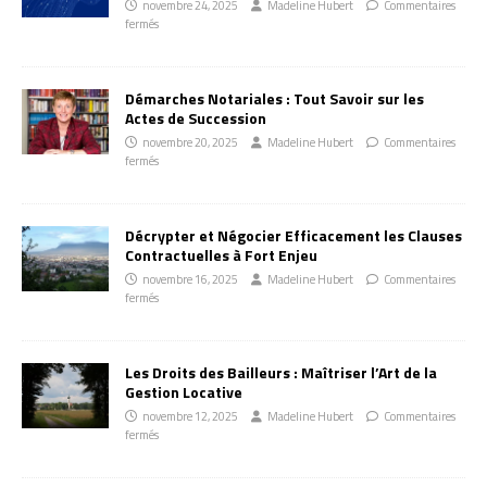
novembre 24, 2025
Madeline Hubert
Commentaires
fermés
Démarches Notariales : Tout Savoir sur les
Actes de Succession
novembre 20, 2025
Madeline Hubert
Commentaires
fermés
Décrypter et Négocier Efficacement les Clauses
Contractuelles à Fort Enjeu
novembre 16, 2025
Madeline Hubert
Commentaires
fermés
Les Droits des Bailleurs : Maîtriser l’Art de la
Gestion Locative
novembre 12, 2025
Madeline Hubert
Commentaires
fermés