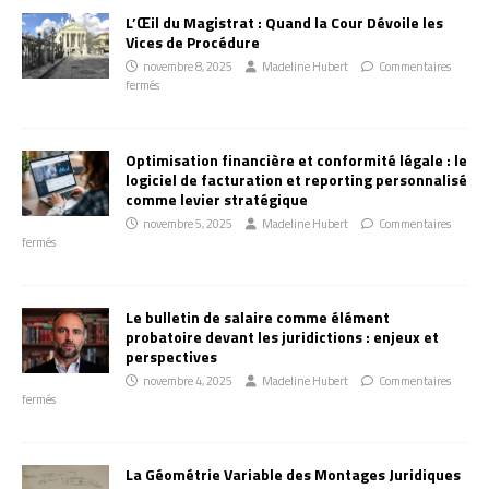
L’Œil du Magistrat : Quand la Cour Dévoile les
Vices de Procédure
novembre 8, 2025
Madeline Hubert
Commentaires
fermés
Optimisation financière et conformité légale : le
logiciel de facturation et reporting personnalisé
comme levier stratégique
novembre 5, 2025
Madeline Hubert
Commentaires
fermés
Le bulletin de salaire comme élément
probatoire devant les juridictions : enjeux et
perspectives
novembre 4, 2025
Madeline Hubert
Commentaires
fermés
La Géométrie Variable des Montages Juridiques