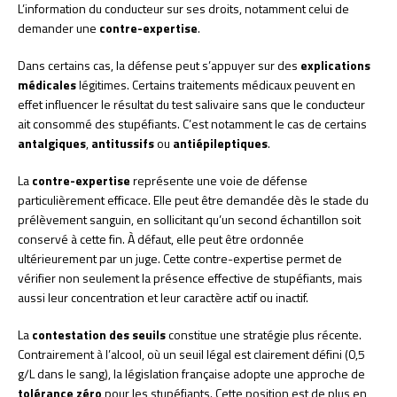
L’information du conducteur sur ses droits, notamment celui de
demander une
contre-expertise
.
Dans certains cas, la défense peut s’appuyer sur des
explications
médicales
légitimes. Certains traitements médicaux peuvent en
effet influencer le résultat du test salivaire sans que le conducteur
ait consommé des stupéfiants. C’est notamment le cas de certains
antalgiques
,
antitussifs
ou
antiépileptiques
.
La
contre-expertise
représente une voie de défense
particulièrement efficace. Elle peut être demandée dès le stade du
prélèvement sanguin, en sollicitant qu’un second échantillon soit
conservé à cette fin. À défaut, elle peut être ordonnée
ultérieurement par un juge. Cette contre-expertise permet de
vérifier non seulement la présence effective de stupéfiants, mais
aussi leur concentration et leur caractère actif ou inactif.
La
contestation des seuils
constitue une stratégie plus récente.
Contrairement à l’alcool, où un seuil légal est clairement défini (0,5
g/L dans le sang), la législation française adopte une approche de
tolérance zéro
pour les stupéfiants. Cette position est de plus en