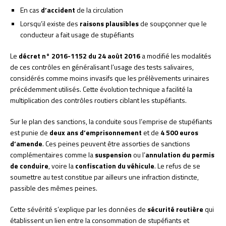
En cas
d’accident
de la circulation
Lorsqu’il existe des
raisons plausibles
de soupçonner que le
conducteur a fait usage de stupéfiants
Le
décret n° 2016-1152 du 24 août 2016
a modifié les modalités
de ces contrôles en généralisant l’usage des tests salivaires,
considérés comme moins invasifs que les prélèvements urinaires
précédemment utilisés. Cette évolution technique a facilité la
multiplication des contrôles routiers ciblant les stupéfiants.
Sur le plan des sanctions, la conduite sous l’emprise de stupéfiants
est punie de
deux ans d’emprisonnement
et de
4 500 euros
d’amende
. Ces peines peuvent être assorties de sanctions
complémentaires comme la
suspension
ou l’
annulation du permis
de conduire
, voire la
confiscation du véhicule
. Le refus de se
soumettre au test constitue par ailleurs une infraction distincte,
passible des mêmes peines.
Cette sévérité s’explique par les données de
sécurité routière
qui
établissent un lien entre la consommation de stupéfiants et