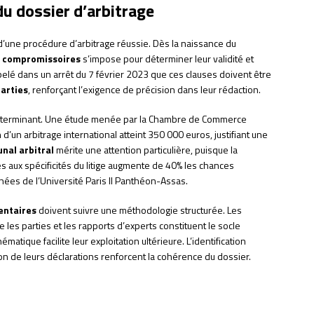
du dossier d’arbitrage
’une procédure d’arbitrage réussie. Dès la naissance du
s compromissoires
s’impose pour déterminer leur validité et
ppelé dans un arrêt du 7 février 2023 que ces clauses doivent être
arties
, renforçant l’exigence de précision dans leur rédaction.
 déterminant. Une étude menée par la Chambre de Commerce
n
d’un arbitrage international atteint 350 000 euros, justifiant une
unal arbitral
mérite une attention particulière, puisque la
 aux spécificités du litige augmente de 40% les chances
nées de l’Université Paris II Panthéon-Assas.
entaires
doivent suivre une méthodologie structurée. Les
les parties et les rapports d’experts constituent le socle
matique facilite leur exploitation ultérieure. L’identification
on de leurs déclarations renforcent la cohérence du dossier.