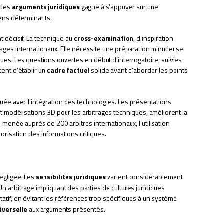
n des
arguments juridiques
gagne à s’appuyer sur une
yens déterminants.
 décisif. La technique du
cross-examination
, d’inspiration
ages internationaux. Elle nécessite une préparation minutieuse
ues. Les questions ouvertes en début d’interrogatoire, suivies
ent d’établir un
cadre factuel
solide avant d’aborder les points
uée avec l’intégration des technologies. Les présentations
t modélisations 3D pour les arbitrages techniques, améliorent la
enée auprès de 200 arbitres internationaux, l’utilisation
risation des informations critiques.
négligée. Les
sensibilités juridiques
varient considérablement
Un arbitrage impliquant des parties de cultures juridiques
atif, en évitant les références trop spécifiques à un système
iverselle
aux arguments présentés.