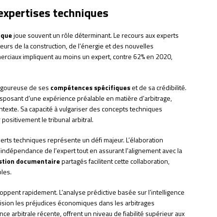
 expertises techniques
ique
joue souvent un rôle déterminant. Le recours aux experts
eurs de la construction, de l’énergie et des nouvelles
erciaux impliquent au moins un expert, contre 62% en 2020,
 rigoureuse de ses
compétences spécifiques
et de sa crédibilité.
posant d’une expérience préalable en matière d’arbitrage,
ntexte. Sa capacité à vulgariser des concepts techniques
ositivement le tribunal arbitral.
erts techniques représente un défi majeur. L’élaboration
l’indépendance de l’expert tout en assurant l’alignement avec la
stion documentaire
partagés facilitent cette collaboration,
bles.
ppent rapidement. L’analyse prédictive basée sur l’intelligence
cision les préjudices économiques dans les arbitrages
nce arbitrale récente, offrent un niveau de fiabilité supérieur aux