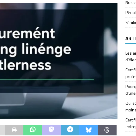
Nos c
Pénal
S'init
ARTI
Les e
d’élec
Certif
profe
Pourq
d’une
Qui so
moins
Certif
entre