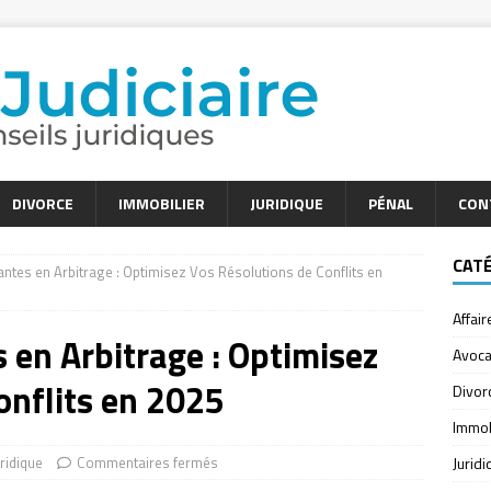
DIVORCE
IMMOBILIER
JURIDIQUE
PÉNAL
CON
CAT
ntes en Arbitrage : Optimisez Vos Résolutions de Conflits en
Affair
 en Arbitrage : Optimisez
Avoca
onflits en 2025
Divor
Immob
uridique
Commentaires fermés
Jurid