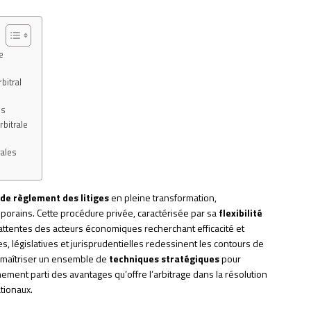
e
bitral
es
rbitrale
rales
de règlement des litiges
en pleine transformation,
mporains. Cette procédure privée, caractérisée par sa
flexibilité
attentes des acteurs économiques recherchant efficacité et
s, législatives et jurisprudentielles redessinent les contours de
s maîtriser un ensemble de
techniques stratégiques
pour
ement parti des avantages qu’offre l’arbitrage dans la résolution
tionaux.