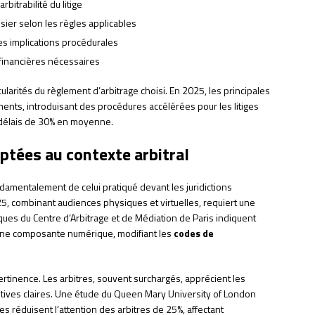
rbitrabilité du litige
sier selon les règles applicables
ses implications procédurales
 financières nécessaires
cularités du règlement d’arbitrage choisi. En 2025, les principales
ments, introduisant des procédures accélérées pour les litiges
s délais de 30% en moyenne.
ptées au contexte arbitral
ondamentalement de celui pratiqué devant les juridictions
5, combinant audiences physiques et virtuelles, requiert une
iques du Centre d’Arbitrage et de Médiation de Paris indiquent
une composante numérique, modifiant les
codes de
ertinence. Les arbitres, souvent surchargés, apprécient les
ives claires. Une étude du Queen Mary University of London
réduisent l’attention des arbitres de 25%, affectant