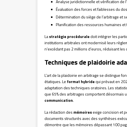
Analyse juridictionnelle et vérification de l’a
Évaluation des forces et faiblesses du dos
Détermination du siège de l’arbitrage et 
Planification des ressources humaines et
La
stratégie procédurale
doit intégrer les parti
institutions arbitrales ont modernisé leurs règle
n’excédant pas 2 millions d’euros, réduisant le
Techniques de plaidoirie ada
L’art de la plaidoirie en arbitrage se distingue f
étatiques. Le
format hybride
qui prévaut en 202
adaptation des techniques oratoires. Les statist
que 65% des arbitrages comportent désormais 
communication
.
La rédaction des
mémoires
exige concision et p
documents structurés avec des synthèses exécut
démontre que les mémoires dépassant 100 pages 