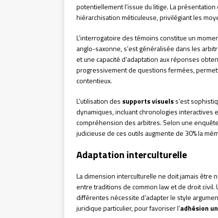
potentiellement l’issue du litige. La présentatio
hiérarchisation méticuleuse, privilégiant les mo
L’interrogatoire des témoins constitue un moment
anglo-saxonne, s’est généralisée dans les arbitr
et une capacité d’adaptation aux réponses obten
progressivement de questions fermées, permett
contentieux.
L’utilisation des
supports visuels
s’est sophistiq
dynamiques, incluant chronologies interactives e
compréhension des arbitres. Selon une enquête m
judicieuse de ces outils augmente de 30% la mémo
Adaptation interculturelle
La dimension interculturelle ne doit jamais être 
entre traditions de common law et de droit civil. 
différentes nécessite d’adapter le style argument
juridique particulier, pour favoriser l’
adhésion un