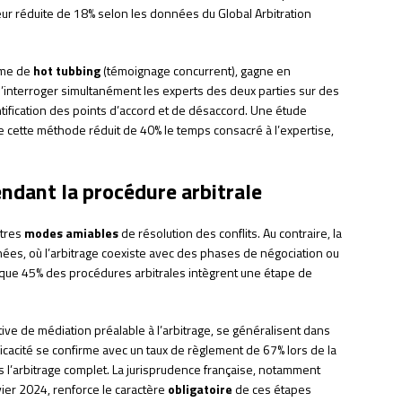
ur réduite de 18% selon les données du Global Arbitration
rme de
hot tubbing
(témoignage concurrent), gagne en
d’interroger simultanément les experts des deux parties sur des
entification des points d’accord et de désaccord. Une étude
cette méthode réduit de 40% le temps consacré à l’expertise,
ndant la procédure arbitrale
utres
modes amiables
de résolution des conflits. Au contraire, la
ées, où l’arbitrage coexiste avec des phases de négociation ou
 que 45% des procédures arbitrales intègrent une étape de
tive de médiation préalable à l’arbitrage, se généralisent dans
ficacité se confirme avec un taux de règlement de 67% lors de la
s l’arbitrage complet. La jurisprudence française, notamment
nvier 2024, renforce le caractère
obligatoire
de ces étapes