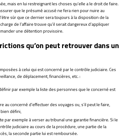
e, mais en lui restreignant les choses qu’elle a le droit de faire.
assurer que le présumé accusé ne fera rien pour nuire au
être sûr que ce dernier sera toujours à la disposition de la
n charge de l’affaire trouve qu’il serait dangereux d’appliquer
 demander une détention provisoire.
rictions qu’on peut retrouver dans un
imposées à celui qui est concerné par le contrôle judiciaire. Ces
eillance, de déplacement, financières, etc. :
t définir par exemple la liste des personnes que le concerné est
re au concerné d’effectuer des voyages ou, s’il peut le faire,
ien défini,
ste par exemple à verser au tribunal une garantie financière. Si le
trôle judiciaire au cours de la procédure, une partie de la
rocès, la seconde partie lui est remboursée.