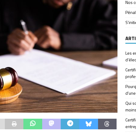
Nos c
Pénal
S'init
ARTI
Les e
d’élec
Certif
profe
Pourq
d’une
Qui so
moins
Certif
entre