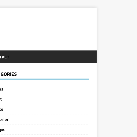
TACT
ÉGORIES
es
t
ce
ilier
ique