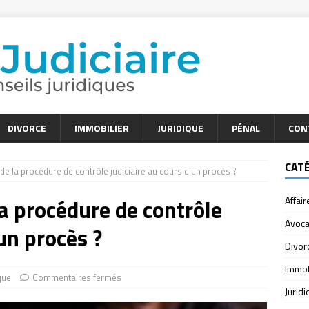
DIVORCE
IMMOBILIER
JURIDIQUE
PÉNAL
CON
CAT
t de la procédure de contrôle judiciaire au cours d’un procès ?
 la procédure de contrôle
Affair
Avoca
’un procès ?
Divor
Immob
que
Commentaires fermés
Jurid