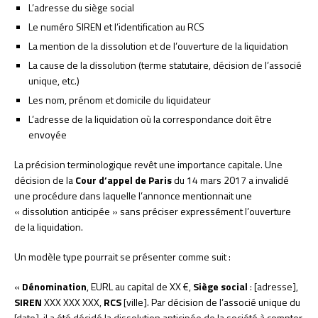
L’adresse du siège social
Le numéro SIREN et l’identification au RCS
La mention de la dissolution et de l’ouverture de la liquidation
La cause de la dissolution (terme statutaire, décision de l’associé
unique, etc.)
Les nom, prénom et domicile du liquidateur
L’adresse de la liquidation où la correspondance doit être
envoyée
La précision terminologique revêt une importance capitale. Une
décision de la
Cour d’appel de Paris
du 14 mars 2017 a invalidé
une procédure dans laquelle l’annonce mentionnait une
« dissolution anticipée » sans préciser expressément l’ouverture
de la liquidation.
Un modèle type pourrait se présenter comme suit :
«
Dénomination
, EURL au capital de XX €,
Siège social
: [adresse],
SIREN
XXX XXX XXX,
RCS
[ville]. Par décision de l’associé unique du
[date], il a été décidé la dissolution anticipée de la société à compter