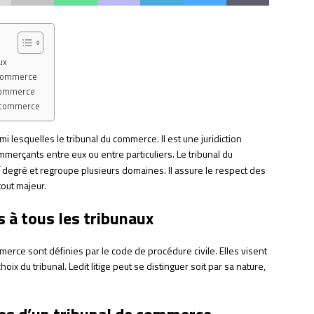
ux
e commerce
 commerce
e commerce
rmi lesquelles le tribunal du commerce. Il est une juridiction
merçants entre eux ou entre particuliers. Le tribunal du
r
degré et regroupe plusieurs domaines. Il assure le respect des
tout majeur.
à tous les tribunaux
rce sont définies par le code de procédure civile. Elles visent
oix du tribunal. Ledit litige peut se distinguer soit par sa nature,
les d’un tribunal de commerce