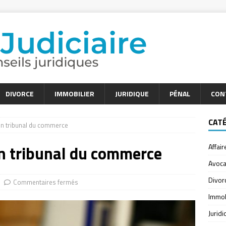
DIVORCE
IMMOBILIER
JURIDIQUE
PÉNAL
CON
CAT
n tribunal du commerce
n tribunal du commerce
Affair
Avoca
Divor
Commentaires fermés
Immob
Jurid