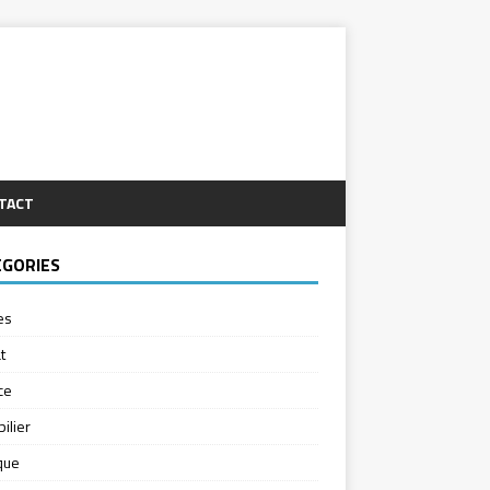
TACT
ÉGORIES
es
t
ce
ilier
ique