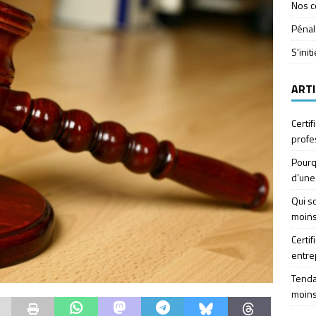
Nos c
Pénal
S'init
ARTI
Certif
profe
Pourq
d’une
Qui so
moins
Certif
entre
Tendan
moins