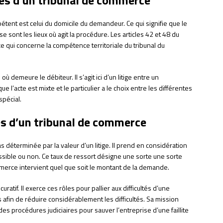
mpétent est celui du domicile du demandeur. Ce qui signifie que le
 sont les lieux où agit la procédure. Les articles 42 et 48 du
ce qui concerne la compétence territoriale du tribunal du
 où demeure le débiteur. Il s’agit ici d’un litige entre un
l’acte est mixte et le particulier a le choix entre les différentes
spécial.
s d’un tribunal de commerce
déterminée par la valeur d’un litige. Il prend en considération
ossible ou non. Ce taux de ressort désigne une sorte une sorte
commerce intervient quel que soit le montant de la demande.
uratif. Il exerce ces rôles pour pallier aux difficultés d’une
es afin de réduire considérablement les difficultés. Sa mission
n des procédures judiciaires pour sauver l’entreprise d’une faillite