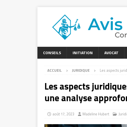
CONSEILS
INITIATION
AVOCAT
ACCUEIL
JURIDIQUE
Les aspects jurid
Les aspects juridiques
une analyse approfo
août 17, 2023
Madeline Hubert
Jurid