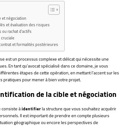
le et négociation
clés et évaluation des risques
s ou rachat d’actifs
 cruciale
u contrat et formalités postérieures
ise est un processus complexe et délicat qui nécessite une
s. En tant qu’avocat spécialisé dans ce domaine, je vous
ifférentes étapes de cette opération, en mettant l’accent sur les
ls pratiques pour mener à bien votre projet.
entification de la cible et négociation
e consiste à
identifier
la structure que vous souhaitez acquérir
ersonnels. Il est important de prendre en compte plusieurs
 la situation géographique ou encore les perspectives de