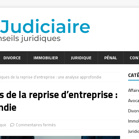
DIVORCE
IMMOBILIER
JURIDIQUE
PÉNAL
CON
CAT
iques de la reprise d’entreprise : une analyse approfondie
 de la reprise d’entreprise :
Affair
Avoca
ndie
Divor
Immob
ique
Commentaires fermés
Jurid