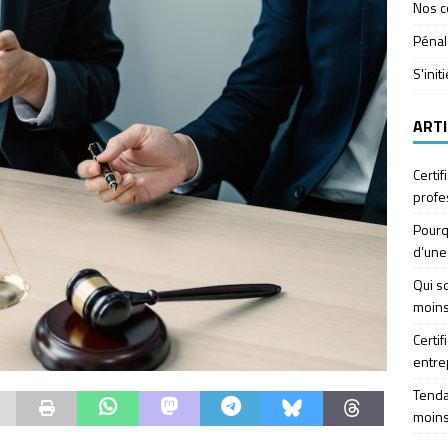
Nos c
Pénal
S'init
ARTI
Certif
profe
Pourq
d’une
Qui so
moins
Certif
entre
Tendan
moins