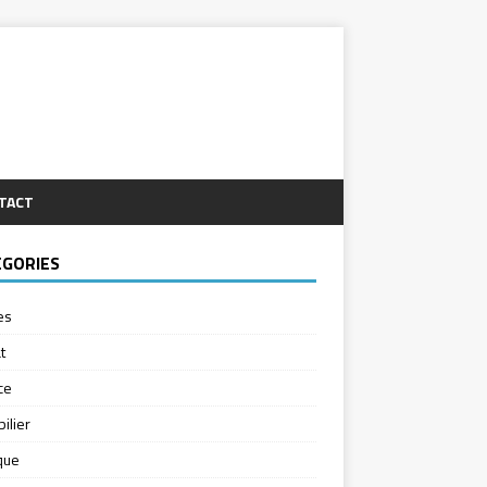
TACT
ÉGORIES
es
t
ce
ilier
ique