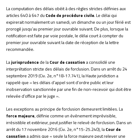
La computation des délais obéit à des règles strictes définies aux
articles 640 à 647 du
Code de procédure civile
. Le délai qui
expirerait normalement un samedi, un dimanche ou un jour férié est
prorogé jusqu’au premier jour ouvrable suivant. De plus, lorsque la
notification est faite par voie postale, le délai court à compter du
premier jour ouvrable suivant la date de réception de la lettre
recommandée.
La
jurisprudence
de la
Cour de cassation
a consolidé une
interprétation stricte des délais de forclusion. Dans un arrêt du 24
septembre 2019 (Civ. 2e, n°18-17.741), la Haute juridiction a
rappelé que « les délais d’appel sont d’ordre public et leur
inobservation sanctionnée par une fin de non-recevoir qui doit être
relevée d’office par le juge ».
Les exceptions au principe de forclusion demeurent limitées. La
force majeure
, définie comme un événement imprévisible,
irrésistible et extérieur, peut justifier le relevé de forclusion. Dans un
arrêt du 17 novembre 2016 (Civ. 2e, n°15-25.240), la
Cour de
cassation
a admis que « seule la force majeure peut relever une