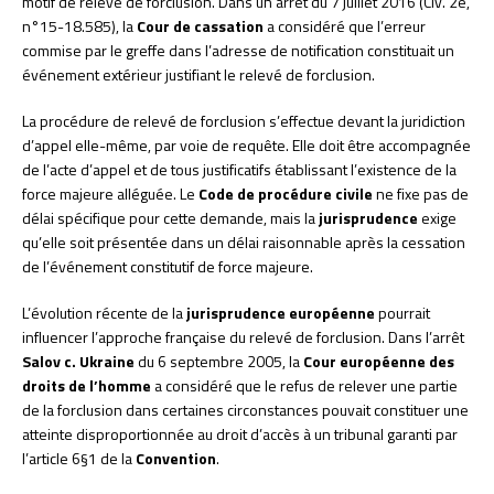
motif de relevé de forclusion. Dans un arrêt du 7 juillet 2016 (Civ. 2e,
n°15-18.585), la
Cour de cassation
a considéré que l’erreur
commise par le greffe dans l’adresse de notification constituait un
événement extérieur justifiant le relevé de forclusion.
La procédure de relevé de forclusion s’effectue devant la juridiction
d’appel elle-même, par voie de requête. Elle doit être accompagnée
de l’acte d’appel et de tous justificatifs établissant l’existence de la
force majeure alléguée. Le
Code de procédure civile
ne fixe pas de
délai spécifique pour cette demande, mais la
jurisprudence
exige
qu’elle soit présentée dans un délai raisonnable après la cessation
de l’événement constitutif de force majeure.
L’évolution récente de la
jurisprudence européenne
pourrait
influencer l’approche française du relevé de forclusion. Dans l’arrêt
Salov c. Ukraine
du 6 septembre 2005, la
Cour européenne des
droits de l’homme
a considéré que le refus de relever une partie
de la forclusion dans certaines circonstances pouvait constituer une
atteinte disproportionnée au droit d’accès à un tribunal garanti par
l’article 6§1 de la
Convention
.