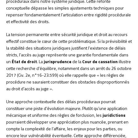
procéduraux dans notre système juridique. Cette refonte
conceptuelle dépasse les simples ajustements techniques pour
repenser fondamentalement l’articulation entre rigidité procédurale
et effectivité des droits.
La tension permanente entre sécurité juridique et droit au recours
effectif constitue le cœur de cette problématique. Si la prévisibilité et
la stabilité des situations juridiques justifient l’existence de délais
stricts, l’accès au juge représente une garantie fondamentale dans
un
État de droit
. La
jurisprudence
de la
Cour de cassation
illustre
cette recherche d’équilibre, notamment dans un arrêt du 26 octobre
2017 (Civ. 2e, n°16-23.599) où elle rappelle que « les règles de
procédure ne sauraient constituer des obstacles disproportionnés
au droit d’accès au juge ».
Une approche contextuelle des délais procéduraux pourrait
constituer une piste d’évolution majeure. Plutôt qu’une application
mécanique et uniforme des règles de forclusion, les
juridictions
pourraient développer une appréciation plus nuancée, prenant en
compte la complexité de l’affaire, les enjeux pour les parties, ou
encore leur vulnérabilité éventuelle. Cette approche différenciée,