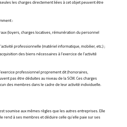
seules les charges directement liées à cet objet peuvent être
amment :
éraux (loyers, charges locatives, rémunération du personnel
ctivité professionnelle (matériel informatique, mobilier, etc.) ;
cquisition des biens nécessaires à l’exercice de l’activité
 l’exercice professionnel proprement dit (honoraires,
euvent pas être déduites au niveau de la SCM. Ces charges
un des membres dans le cadre de leur activité individuelle.
est soumise aux mêmes règles que les autres entreprises. Elle
elle rend à ses membres et déduire celle qu’elle paie sur ses