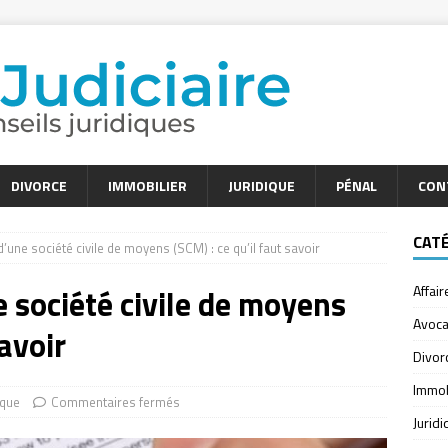
DIVORCE
IMMOBILIER
JURIDIQUE
PÉNAL
CON
CAT
d’une société civile de moyens (SCM) : ce qu’il faut savoir
e société civile de moyens
Affair
Avoca
savoir
Divor
Immob
ique
Commentaires fermés
Jurid