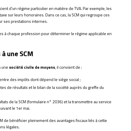
cient d’un régime particulier en matière de TVA. Par exemple, les
axe sur leurs honoraires. Dans ce cas, la SCM qui regroupe ces
r ses prestations internes.
 liées à chaque profession pour déterminer le régime applicable en
s à une SCM
 à une
société civile de moyens
, il convient de :
centre des impôts dont dépend le siège social ;
s de résultats et le bilan de la société auprès du greffe du
tats de la SCM (formulaire n° 2036) et la transmettre au service
uivant le 1er mai.
M de bénéficier pleinement des avantages fiscaux liés à cette
ons légales.