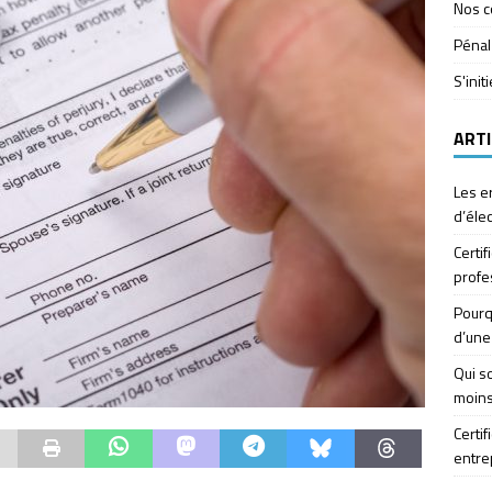
Nos c
Pénal
S'init
ARTI
Les e
d’élec
Certif
profe
Pourq
d’une
Qui so
moins
Certif
entre