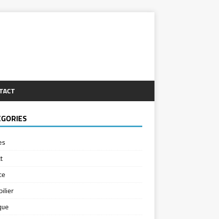
TACT
ÉGORIES
es
t
ce
ilier
ique