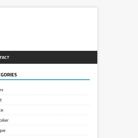
TACT
ÉGORIES
es
t
ce
ilier
ique