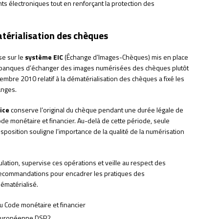
ts électroniques tout en renforçant la protection des
atérialisation des chèques
se sur le
système EIC
(Échange d’Images-Chèques) mis en place
 banques d’échanger des images numérisées des chèques plutôt
mbre 2010 relatif à la dématérialisation des chèques a fixé les
anges.
ice
conserve l’original du chèque pendant une durée légale de
ode monétaire et financier. Au-delà de cette période, seule
 disposition souligne l’importance de la qualité de la numérisation
gulation, supervise ces opérations et veille au respect des
 recommandations pour encadrer les pratiques des
ématérialisé.
du Code monétaire et financier
e européenne DSP2