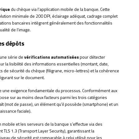
rique
du chèque via l’application mobile de la banque. Cette
solution minimale de 200 DPI, éclairage adéquat, cadrage complet
cations bancaires intègrent généralement des fonctionnalités
ualité de l’image.
des dépôts
 une série de
vérifications automatisées
pour détecter
r la lisibilité des informations essentielles (montant, date,
s de sécurité du chèque (filigrane, micro-lettres) et la cohérence
figurant sur le document.
itue une exigence fondamentale du processus. Conformément aux
epose sur au moins deux facteurs parmi les trois catégories
nnaît (mot de passe), un élément qu’il possède (smartphone) et un
issance faciale).
on mobile et les serveurs de la banque s’effectue via des
TLS 1.3 (Transport Layer Security), garantissant la
veau de sécurité est comparable à celui utilisé pour les