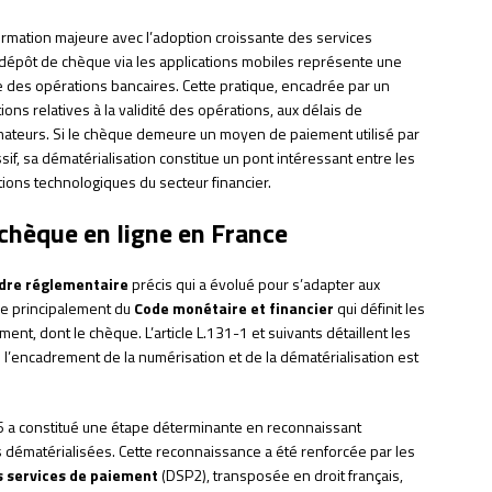
ormation majeure avec l’adoption croissante des services
e dépôt de chèque via les applications mobiles représente une
e des opérations bancaires. Cette pratique, encadrée par un
ions relatives à la validité des opérations, aux délais de
mateurs. Si le chèque demeure un moyen de paiement utilisé par
f, sa dématérialisation constitue un pont intéressant entre les
tions technologiques du secteur financier.
 chèque en ligne en France
dre réglementaire
précis qui a évolué pour s’adapter aux
ve principalement du
Code monétaire et financier
qui définit les
ent, dont le chèque. L’article L.131-1 et suivants détaillent les
 l’encadrement de la numérisation et de la dématérialisation est
 a constitué une étape déterminante en reconnaissant
es dématérialisées. Cette reconnaissance a été renforcée par les
s services de paiement
(DSP2), transposée en droit français,