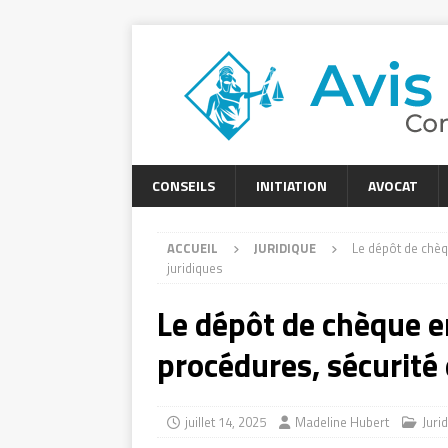
CONSEILS
INITIATION
AVOCAT
ACCUEIL
JURIDIQUE
Le dépôt de chèq
juridiques
Le dépôt de chèque e
procédures, sécurité 
juillet 14, 2025
Madeline Hubert
Juri