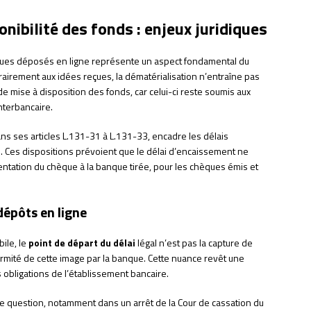
onibilité des fonds : enjeux juridiques
es déposés en ligne représente un aspect fondamental du
rairement aux idées reçues, la dématérialisation n’entraîne pas
 mise à disposition des fonds, car celui-ci reste soumis aux
nterbancaire.
s ses articles L.131-31 à L.131-33, encadre les délais
 Ces dispositions prévoient que le délai d’encaissement ne
entation du chèque à la banque tirée, pour les chèques émis et
 dépôts en ligne
ile, le
point de départ du délai
légal n’est pas la capture de
nformité de cette image par la banque. Cette nuance revêt une
 obligations de l’établissement bancaire.
te question, notamment dans un arrêt de la Cour de cassation du