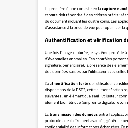
La première étape consiste en la
capture numé
capture doit répondre à des critères précis : ré
du document incluant les quatre coins. Les appli
d’assistance à la prise de vue pour optimiser la q
Authentification et vérification 
Une fois l’image capturée, le système procède à
d’éventuelles anomalies. Ces contrôles portent su
signature, bénéficiaire), la présence des élément
des données saisies par l’utilisateur avec celles 
L’
authentification forte
de l’utilisateur const
dispositions de la DSP2, cette authentification r
suivantes : un élément que seul l’utilisateur co
élément biométrique (empreinte digitale, reconna
La
transmission des données
entre l’applicati
protocoles de chiffrement avancés, généralement 
confidentialité des informations échangées. Ce ni