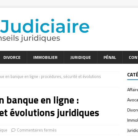
DIVORCE
IMMOBILIER
JURIDIQUE
PÉNAL
CON
CAT
ue en banque en ligne : procédures, sécurité et évolutions
Affair
n banque en ligne :
Avoca
et évolutions juridiques
Divor
Immob
dique
Commentaires fermés
Jurid