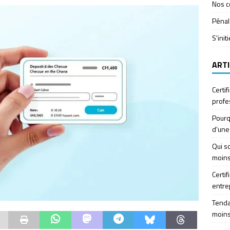
Nos c
Pénal
S'init
ARTI
Certif
profe
Pourq
d’une
Qui so
moins
Certif
entre
Tendan
moins