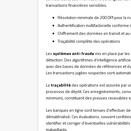
transactions financières sensibles.
Résolution minimale de 200 DPI pour la n
Authentification multifactorielle conforme 
Chiffrement des données en transit et au
Traçabilité complète des opérations
Les
systèmes anti-fraude
mis en place par les
détection. Des algorithmes d’intelligence artifici
avec des bases de données de références et éval
Les transactions jugées suspectes sont automa
La
traçabilité
des opérations est assurée par un
processus de dépôt. Ces enregistrements, conse
minimum), constituent des preuves recevables e
Les banques en ligne sont tenues d’effectuer d
dématérialisé. Ces évaluations, souvent confiées
identifier et corriger d’éventuelles vulnérabilité
malveillants.