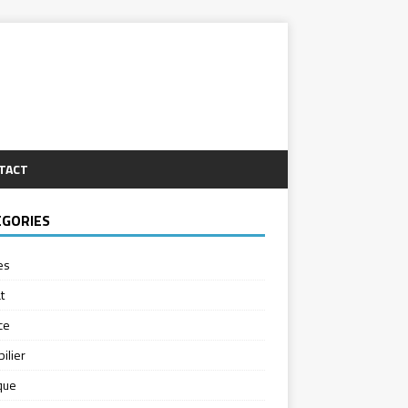
TACT
ÉGORIES
es
t
ce
ilier
ique