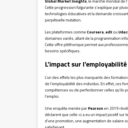
Global Market Insights
, le marché mondial de l’
Cette progression fulgurante s’explique par plusie
technologies éducatives et la demande croissan
perpétuelle mutation.
Les plateformes comme
Coursera
,
edX
ou
Udac
domaines variés, allant de la programmation infor
Cette offre pléthorique permet aux professionnel
besoins spécifiques.
L’impact sur l’employabilité
L’un des effets les plus marquants des formations 
de l’employabilité des individus. En effet, ces 
compétences ou de perfectionner celles qu’ils p
l’emploi.
Une enquête menée par
Pearson
en 2019 révèl
déclarent que celle-ci a eu un impact positif sur l
d’une promotion, une augmentation de salaire o
satisfaisant.