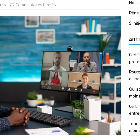
Nos c
ires
Commentaires fermés
Pénal
S'init
ARTI
Certif
profe
Pourq
d’une
Qui so
moins
Certif
entre
Tendan
moins