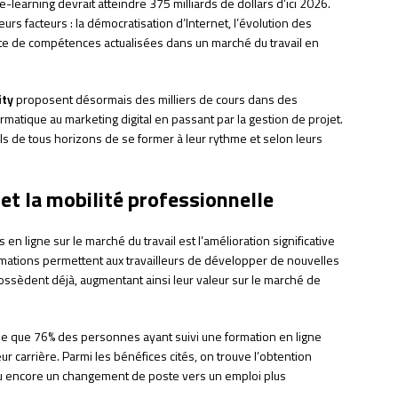
e-learning devrait atteindre 375 milliards de dollars d’ici 2026.
urs facteurs : la démocratisation d’Internet, l’évolution des
te de compétences actualisées dans un marché du travail en
ity
proposent désormais des milliers de cours dans des
matique au marketing digital en passant par la gestion de projet.
s de tous horizons de se former à leur rythme et selon leurs
 et la mobilité professionnelle
en ligne sur le marché du travail est l’amélioration significative
formations permettent aux travailleurs de développer de nouvelles
ossèdent déjà, augmentant ainsi leur valeur sur le marché de
e que 76% des personnes ayant suivi une formation en ligne
eur carrière. Parmi les bénéfices cités, on trouve l’obtention
u encore un changement de poste vers un emploi plus