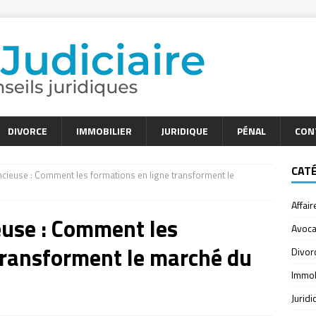
DIVORCE
IMMOBILIER
JURIDIQUE
PÉNAL
CON
CAT
encieuse : Comment les formations en ligne transforment le
Affair
ieuse : Comment les
Avoca
transforment le marché du
Divor
Immob
Jurid