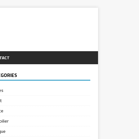
TACT
ÉGORIES
es
t
ce
ilier
ique