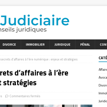
DIVORCE
IMMOBILIER
JURIDIQUE
PÉNAL
CON
CAT
secrets d’affaires à l’ère numérique : enjeux et stratégies
ets d’affaires à l’ère
Affair
Avoca
t stratégies
Divor
Immob
es
Commentaires fermés
Jurid