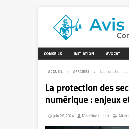
CONSEILS
INITIATION
AVOCAT
ACCUEIL
AFFAIRES
La protection des 
La protection des secr
numérique : enjeux e
juin 26, 2024
Madeline Hubert
Affair