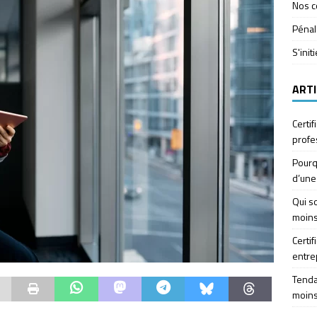
Nos c
Pénal
S'init
ARTI
Certif
profe
Pourq
d’une
Qui so
moins
Certif
entre
Tendan
moins