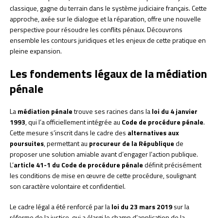
classique, gagne du terrain dans le système judiciaire français. Cette
approche, axée sur le dialogue et la réparation, offre une nouvelle
perspective pour résoudre les conflits pénaux. Découvrons
ensemble les contours juridiques et les enjeux de cette pratique en
pleine expansion.
Les fondements légaux de la médiation
pénale
La
médiation pénale
trouve ses racines dans la
loi du 4 janvier
1993
, qui l’a officiellement intégrée au
Code de procédure pénale
.
Cette mesure s’inscrit dans le cadre des
alternatives aux
poursuites
, permettant au
procureur de la République
de
proposer une solution amiable avant d’engager l’action publique.
L’
article 41-1 du Code de procédure pénale
définit précisément
les conditions de mise en œuvre de cette procédure, soulignant
son caractère volontaire et confidentiel.
Le cadre légal a été renforcé par la
loi du 23 mars 2019
sur la
réforme de la justice, qui a élargi le champ d’application de la