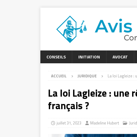
CONSEILS
INITIATION
AVOCAT
ACCUEIL
JURIDIQUE
La loi Lagleize :
La loi Lagleize : une
français ?
juillet 31, 2023
Madeline Hubert
Juri