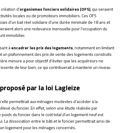
a création d’
organismes fonciers solidaires (OFS)
, qui seraient
ctivités locales ou de promoteurs immobiliers. Ces OFS
biais d’un bail réel solidaire d’une durée minimale de 18 ans et
eraient alors une redevance mensuelle pour l’occupation du
nt immobilier.
isant à
encadrer les prix des logements
, notamment en limitant
nt un plafonnement des prix de vente des logements construits
ière mesure a pour objectif d’éviter que les acquéreurs ne
revente de leur bien, ce qui contribuerait à maintenir un niveau
proposé par la loi Lagleize
 qu’elle permettrait aux ménages modestes d’accéder à la
élevé du foncier. En effet, selon une étude réalisée par
le poids du foncier dans le coût total d’un logement neuf est
La dissociation entre le bâti et le foncier permettrait ainsi de
 d’un logement pour les ménages concernés.