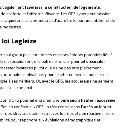
rait également
favoriser la construction de logements
,
est forte et l’offre insuffisante. Les OFS ayant pour mission
s acquièrent, cela permettrait d’accroître le parc immobilier et de
s modestes.
 loi Lagleize
 soulignent plusieurs limites et inconvénients potentiels liés à
la dissociation entre le bâti et le foncier pourrait
dissuader
ent rester locataires plutôt que de ne pas être pleinement
es principales motivations pour acheter un bien immobilier est
ible à ses héritiers. Or, avec le BRS, les acquéreurs ne seraient
el il est construit.
éation d’OFS pourrait entraîner une
bureaucratisation excessive
effet, en confiant aux OFS un rôle central dans l’accès au foncier
er des structures administratives lourdes et peu réactives, alors
tabilité pour répondre aux évolutions démographiques et