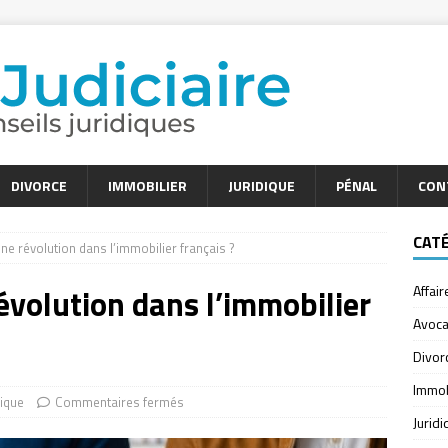
DIVORCE
IMMOBILIER
JURIDIQUE
PÉNAL
CON
CAT
 une révolution dans l’immobilier français ?
 révolution dans l’immobilier
Affair
Avoca
Divor
Immob
dique
Commentaires fermés
Jurid