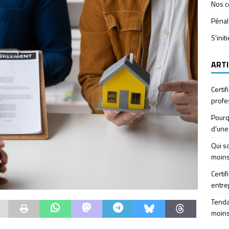
Nos c
Pénal
S'init
ARTI
Certif
profe
Pourq
d’une
Qui so
moins
Certif
entre
Tendan
moins