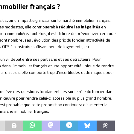
mmobilier français ?
ait avoir un impact significatif sur le marché immobilier français.
ges modestes, elle contribuerait à
réduire les inégalités
en
on immobilière. Toutefois, il est difficile de prévoir avec certitude
 sont nombreuses : évolution des prix du foncier, attractivité du
 OFS à construire suffisamment de logements, etc.
te un vif débat entre ses partisans et ses détracteurs. Pour
on dans l’immobilier français et une opportunité unique de rendre
r d’autres, elle comporte trop d’incertitudes et de risques pour
e soulève des questions fondamentales sur le rôle du foncier dans
en œuvre pour rendre celui-ci accessible au plus grand nombre.
l est probable que cette proposition continuera d’alimenter la
u marché immobilier français.