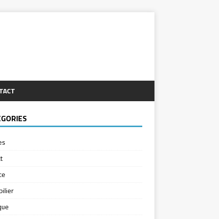
TACT
ÉGORIES
es
t
ce
ilier
ique