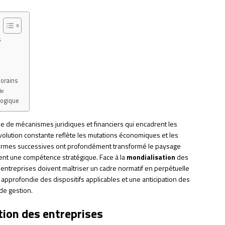
s
porains
le
ologique
le de mécanismes juridiques et financiers qui encadrent les
volution constante reflète les mutations économiques et les
formes successives ont profondément transformé le paysage
nt une compétence stratégique. Face à la
mondialisation
des
 entreprises doivent maîtriser un cadre normatif en perpétuelle
approfondie des dispositifs applicables et une anticipation des
de gestion.
tion des entreprises