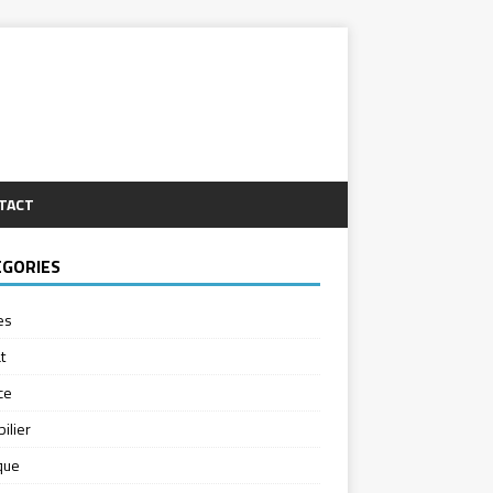
TACT
ÉGORIES
es
t
ce
ilier
ique