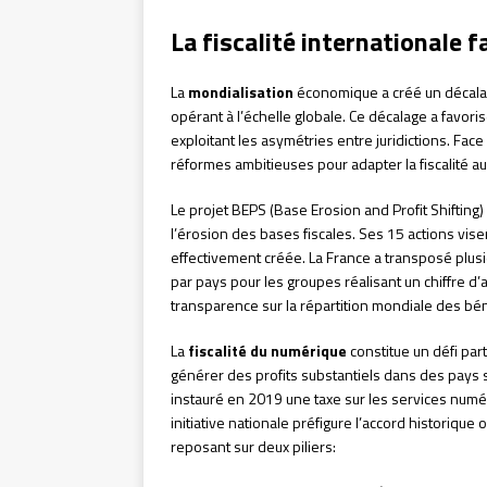
La fiscalité internationale 
La
mondialisation
économique a créé un décalag
opérant à l’échelle globale. Ce décalage a favori
exploitant les asymétries entre juridictions. Face 
réformes ambitieuses pour adapter la fiscalité 
Le projet BEPS (Base Erosion and Profit Shifting)
l’érosion des bases fiscales. Ses 15 actions vise
effectivement créée. La France a transposé plus
par pays pour les groupes réalisant un chiffre d’a
transparence sur la répartition mondiale des bén
La
fiscalité du numérique
constitue un défi par
générer des profits substantiels dans des pays s
instauré en 2019 une taxe sur les services numé
initiative nationale préfigure l’accord historiq
reposant sur deux piliers: