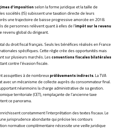
gimes d’imposition
selon la forme juridique et la taille de
les sociétés (IS) subissent une taxation directe de leurs
près une trajectoire de baisse progressive amorcée en 2018.
és de personnes relèvent quant à elles de l’
impôt sur le revenu
le revenu global du dirigeant.
l du droit fiscal français. Seuls les bénéfices réalisés en France
nationales spécifiques. Cette règle crée des opportunités mais
ant sur plusieurs marchés. Les
conventions fiscales bilatérales
tant contre l’évasion fiscale.
sont assujetties à de nombreux
prélèvements indirects
. La TVA
État avec un mécanisme de collecte auprès du consommateur final.
supportant néanmoins la charge administrative de sa gestion.
mique territoriale (CET), remplaçante de l’ancienne taxe
lètent ce panorama.
enrichissent constamment l’interprétation des textes fiscaux. Le
t une jurisprudence abondante qui précise les contours
uction normative complémentaire nécessite une veille juridique