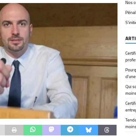
Nos c
Pénal
S'init
ARTI
Certif
profe
Pourq
d’une
Qui so
moins
Certif
entre
Tendan
moins