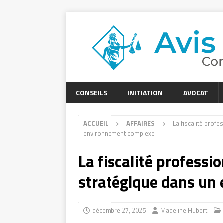
CONSEILS
INITIATION
AVOCAT
ACCUEIL
AFFAIRES
La fiscalité prof
environnement complexe
La fiscalité professi
stratégique dans un
décembre 27, 2025
Madeline Hubert