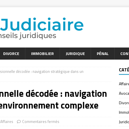
DIVORCE
IMMOBILIER
JURIDIQUE
PÉNAL
CON
CAT
essionnelle décodée : navigation stratégique dans un
Affair
onnelle décodée : navigation
Avoca
 environnement complexe
Divor
Immob
Affaires
Commentaires fermés
Jurid