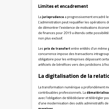
Limites et encadrement
La
jurisprudence
a progressivement encadré les p
L’administration peut requalifier les opérations d
de démontrer l’existence de motivations économ
de finances pour 2019 a étendu cette possibilité 
non plus exclusif.
Les
prix de transfert
entre entités d’un même gr
concurrence impose des transactions intragroupe
obligatoire pour les entreprises dépassant certai
artificiels de bénéfices vers des juridictions à fisc
La digitalisation de la relati
La transformation numérique a profondément modif
contribuables professionnels. La
dématérialisa
avec l’obligation de télédéclarer et télérégler 
d’une modernisation des outils administratifs de
massives
.