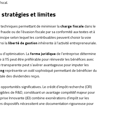
iscal.
: stratégies et limites
s techniques permettant de minimiser la
charge fiscale
dans le
la fraude ou de l’évasion fiscale par sa conformité aux textes et à
principe selon lequel les contribuables peuvent choisir la voie
nsi la
liberté de gestion
inhérente à l’activité entrepreneuriale.
au d’optimisation. La
forme juridique
de l’entreprise détermine
à l’IS peut être préférable pour réinvestir les bénéfices avec
ure transparente peut s’avérer avantageuse pour imputer les
ing
représente un outil sophistiqué permettant de bénéficier du
tale des dividendes reçus.
 opportunités significatives. Le crédit d’impôt recherche (CIR)
gibles de R&D, constituant un avantage compétitif majeur pour
eprise Innovante (JEI) combine exonérations d’impôt sur les
es dispositifs nécessitent une documentation rigoureuse pour