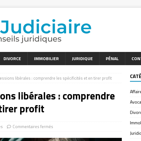
DIVORCE
IMMOBILIER
JURIDIQUE
PÉNAL
CON
CAT
ssions libérales : comprendre les spécificités et en tirer profit
ions libérales : comprendre
Affair
Avoca
tirer profit
Divor
Immob
es
Commentaires fermés
Jurid