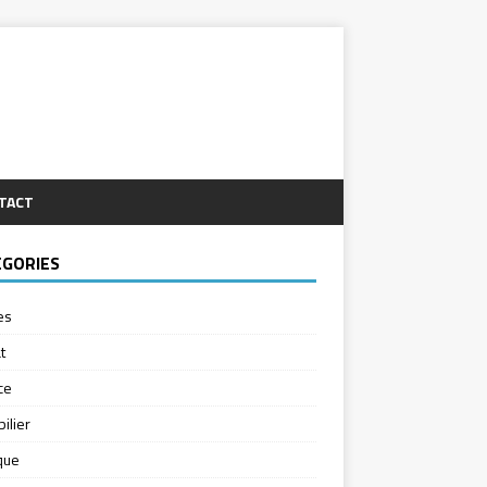
TACT
ÉGORIES
es
t
ce
ilier
ique