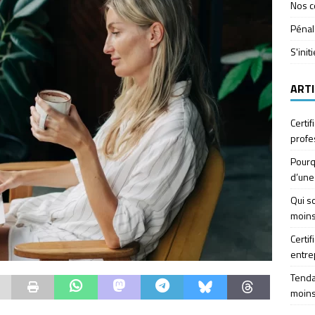
Nos c
Pénal
S'init
ARTI
Certif
profe
Pourq
d’une
Qui so
moins
Certif
entre
Tendan
moins