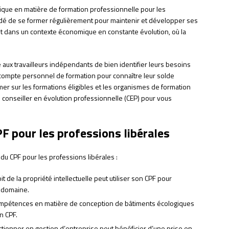
ifique en matière de formation professionnelle pour les
ndé de se former régulièrement pour maintenir et développer ses
t dans un contexte économique en constante évolution, où la
illé aux travailleurs indépendants de bien identifier leurs besoins
 compte personnel de formation pour connaître leur solde
mer sur les formations éligibles et les organismes de formation
’un conseiller en évolution professionnelle (CEP) pour vous
F pour les professions libérales
 du CPF pour les professions libérales :
t de la propriété intellectuelle peut utiliser son CPF pour
e domaine.
compétences en matière de conception de bâtiments écologiques
n CPF.
tionner en gestion d’entreprise peut bénéficier d’une prise en