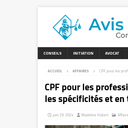
CONSEILS
INITIATION
AVOCAT
ACCUEIL
AFFAIRES
CPF pour les profe
CPF pour les profess
les spécificités et en 
juin 29, 2024
Madeline Hubert
Affair