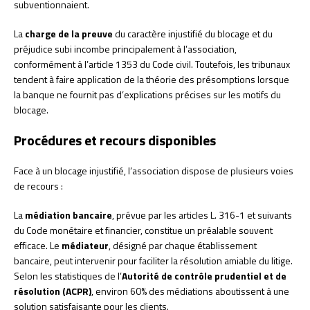
subventionnaient.
La
charge de la preuve
du caractère injustifié du blocage et du
préjudice subi incombe principalement à l’association,
conformément à l’article 1353 du Code civil. Toutefois, les tribunaux
tendent à faire application de la théorie des présomptions lorsque
la banque ne fournit pas d’explications précises sur les motifs du
blocage.
Procédures et recours disponibles
Face à un blocage injustifié, l’association dispose de plusieurs voies
de recours :
La
médiation bancaire
, prévue par les articles L. 316-1 et suivants
du Code monétaire et financier, constitue un préalable souvent
efficace. Le
médiateur
, désigné par chaque établissement
bancaire, peut intervenir pour faciliter la résolution amiable du litige.
Selon les statistiques de l’
Autorité de contrôle prudentiel et de
résolution (ACPR)
, environ 60% des médiations aboutissent à une
solution satisfaisante pour les clients.