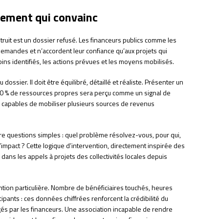
cement qui convainc
uit est un dossier refusé. Les financeurs publics comme les
emandes et n’accordent leur confiance qu’aux projets qui
ns identifiés, les actions prévues et les moyens mobilisés.
 dossier. Il doit être équilibré, détaillé et réaliste. Présenter un
10 % de ressources propres sera perçu comme un signal de
ures capables de mobiliser plusieurs sources de revenus
re questions simples : quel problème résolvez-vous, pour qui,
mpact ? Cette logique d’intervention, directement inspirée des
dans les appels à projets des collectivités locales depuis
ntion particulière. Nombre de bénéficiaires touchés, heures
icipants : ces données chiffrées renforcent la crédibilité du
xigés par les financeurs. Une association incapable de rendre