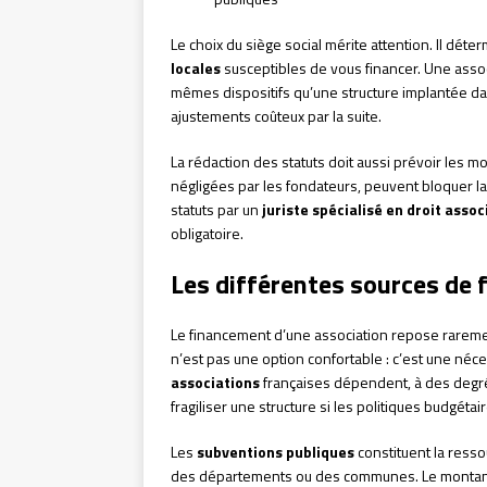
Le choix du siège social mérite attention. Il dét
locales
susceptibles de vous financer. Une asso
mêmes dispositifs qu’une structure implantée dan
ajustements coûteux par la suite.
La rédaction des statuts doit aussi prévoir les m
négligées par les fondateurs, peuvent bloquer la v
statuts par un
juriste spécialisé en droit assoc
obligatoire.
Les différentes sources de
Le financement d’une association repose rareme
n’est pas une option confortable : c’est une néce
associations
françaises dépendent, à des degré
fragiliser une structure si les politiques budgétai
Les
subventions publiques
constituent la resso
des départements ou des communes. Le montant