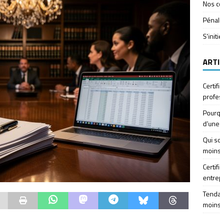
Nos c
Pénal
S'init
ARTI
Certif
profe
Pourq
d’une
Qui so
moins
Certif
entre
Tendan
moins