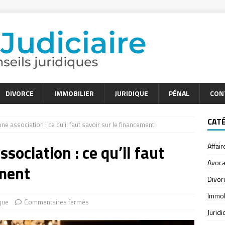
DIVORCE
IMMOBILIER
JURIDIQUE
PÉNAL
CON
CAT
e association : ce qu’il faut savoir sur le financement
ociation : ce qu’il faut
Affair
Avoca
ement
Divor
Immob
ique
Commentaires fermés
Jurid