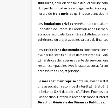
000 euros
, seuil en dessous duquel aucune conv
d’objectifs formalise les engagements réciproq
l’ordre de
trois mois
, ce qui impose d’anticipe
Les
fondations privées
représentent une altern
Fondation de France, la Fondation Abbé Pierre ou
sur appel à projets. Les critères d’attribution var
cohérence du projet avec les valeurs du finance
Les
cotisations des membres
constituent une r
fixé par les statuts ou le règlement intérieur. C
génératrices de revenus : vente de services, or
restent compatibles avec le statut associatif à c
accessoires à l’objet principal.
Le
mécénat d’entreprise
offre un levier fiscal
une association reconnue d’intérêt général béné
la limite de 0,5 % du chiffre d’affaires. Pour les p
l’association. Obtenir la reconnaissance d’intérêt 
Direction Générale des Finances Publiques
.