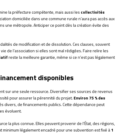
ermine la préfecture compétente, mais aussi les
collectivités
ciation domiciliée dans une commune rurale n’aura pas accès aux
s une métropole. Anticiper ce point dès la création évite des
odalités de modification et de dissolution. Ces clauses, souvent
ie de l’association si elles sont mal rédigées. Faire relire les
iatif
reste la meilleure garantie, même si ce n’est pas légalement
 financement disponibles
nt sur une seule ressource. Diversifier ses sources de revenus
ssité pour assurer la pérennité du projet.
Environ 75 % des
s divers, de financements publics. Cette dépendance peut
res évoluent.
urce la plus connue. Elles peuvent provenir de l’État, des régions,
 minimum légalement encadré pour une subvention est fixé à
1