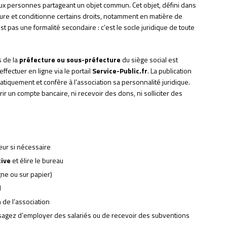
ux personnes partageant un objet commun. Cet objet, défini dans
ucture et conditionne certains droits, notamment en matière de
st pas une formalité secondaire : c’est le socle juridique de toute
s de la
préfecture ou sous-préfecture
du siège social est
ffectuer en ligne via le portail
Service-Public.fr
. La publication
atiquement et confère à l’association sa personnalité juridique.
vrir un compte bancaire, ni recevoir des dons, ni solliciter des
eur si nécessaire
tive
et élire le bureau
gne ou sur papier)
l
de l’association
sagez d’employer des salariés ou de recevoir des subventions