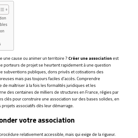
tion
ibles
ion
s
re une cause ou animer un territoire ?
Créer une association
est
de porteurs de projet se heurtent rapidement à une question
tre subventions publiques, dons privés et cotisations des
reuses mais pas toujours faciles d’accès. Comprendre
 de maîtriser à la fois les formalités juridiques et les
ne des centaines de milliers de structures en France, régies par
es clés pour construire une association sur des bases solides, en
es projets associatifs dès leur démarrage.
onder votre association
rocédure relativement accessible, mais qui exige de la rigueur.