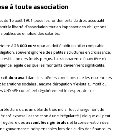
ose à toute association
et du 16 août 1901, pose les fondements du droit associatif
rantit la liberté d’association tout en imposant des obligations
ds publics ou emploie des salariés.
rieure à
23 000 euros
par an doit établir un bilan comptable
bligation, souvent ignorée des petites structures en croissance,
a restitution des fonds perçus. La transparence financière n’est
gence légale dès que les montants deviennent significatifs.
droit du travail
dans les mêmes conditions que les entreprises
, déclarations sociales : aucune dérogation n’existe au motif du
es URSSAF contrôlent régulièrement le respect de ces
n préfecture dans un délai de trois mois. Tout changement de
déclaré expose l’association à une irrégularité juridique qui peut
e régulière des
assemblées générales
et la conservation des
ne gouvernance indispensables lors des audits des financeurs.