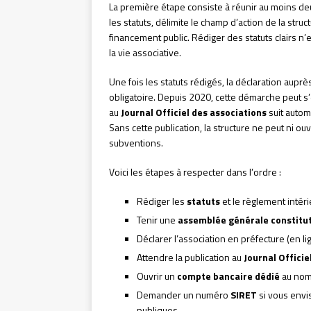
La première étape consiste à réunir au moins de
les statuts, délimite le champ d’action de la str
financement public. Rédiger des statuts clairs n’e
la vie associative.
Une fois les statuts rédigés, la déclaration auprè
obligatoire. Depuis 2020, cette démarche peut s’e
au
Journal Officiel des associations
suit autom
Sans cette publication, la structure ne peut ni ou
subventions.
Voici les étapes à respecter dans l’ordre :
Rédiger les
statuts
et le règlement intéri
Tenir une
assemblée générale constitu
Déclarer l’association en préfecture (en li
Attendre la publication au
Journal Officie
Ouvrir un
compte bancaire dédié
au nom 
Demander un numéro
SIRET
si vous envi
publiques