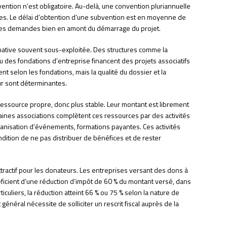
ention n’est obligatoire. Au-delà, une convention pluriannuelle
ues. Le délai d’obtention d’une subvention est en moyenne de
r les demandes bien en amont du démarrage du projet.
ative souvent sous-exploitée. Des structures comme la
 des fondations d’entreprise financent des projets associatifs
ient selon les fondations, mais la qualité du dossier et la
ur sont déterminantes.
essource propre, donc plus stable. Leur montant est librement
ertaines associations complètent ces ressources par des activités
ganisation d’événements, formations payantes. Ces activités
ondition de ne pas distribuer de bénéfices et de rester
 attractif pour les donateurs. Les entreprises versant des dons à
ficient d’une réduction d’impôt de 60 % du montant versé, dans
articuliers, la réduction atteint 66 % ou 75 % selon la nature de
général nécessite de solliciter un rescrit fiscal auprès de la