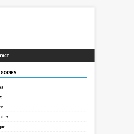
TACT
ÉGORIES
es
t
ce
ilier
ique