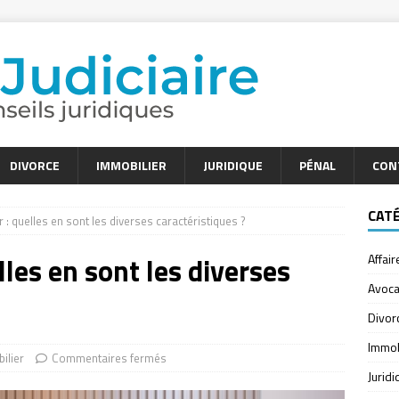
DIVORCE
IMMOBILIER
JURIDIQUE
PÉNAL
CON
CAT
 : quelles en sont les diverses caractéristiques ?
lles en sont les diverses
Affair
Avoca
Divor
Immob
ilier
Commentaires fermés
Jurid