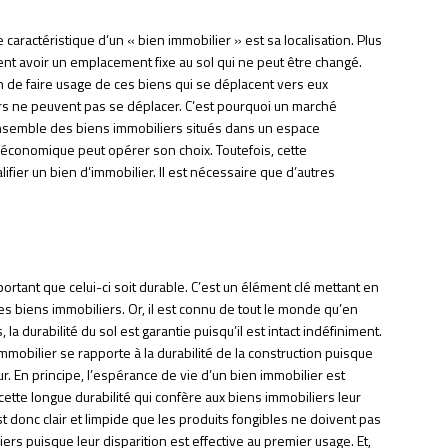
caractéristique d’un « bien immobilier » est sa localisation. Plus
nt avoir un emplacement fixe au sol qui ne peut être changé.
n de faire usage de ces biens qui se déplacent vers eux
iers ne peuvent pas se déplacer. C’est pourquoi un marché
ensemble des biens immobiliers situés dans un espace
économique peut opérer son choix. Toutefois, cette
ifier un bien d’immobilier. Il est nécessaire que d’autres
mportant que celui-ci soit durable. C’est un élément clé mettant en
 des biens immobiliers. Or, il est connu de tout le monde qu’en
a durabilité du sol est garantie puisqu’il est intact indéfiniment.
mmobilier se rapporte à la durabilité de la construction puisque
ur. En principe, l’espérance de vie d’un bien immobilier est
ette longue durabilité qui confère aux biens immobiliers leur
st donc clair et limpide que les produits fongibles ne doivent pas
ers puisque leur disparition est effective au premier usage. Et,