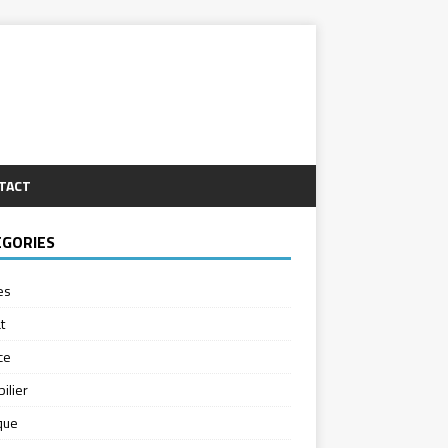
TACT
ÉGORIES
es
t
ce
ilier
ique