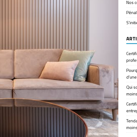
Nos c
Pénal
S'init
ARTI
Certif
profe
Pourq
d’une
Qui so
moins
Certif
entre
Tendan
moins