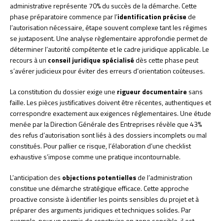
administrative représente 70% du succès de la démarche. Cette
phase préparatoire commence par l’
identification précise
de
l’autorisation nécessaire, étape souvent complexe tant les régimes
se juxtaposent. Une analyse règlementaire approfondie permet de
déterminer l’autorité compétente et le cadre juridique applicable. Le
recours à un
conseil juridique spécialisé
dès cette phase peut
s’avérer judicieux pour éviter des erreurs d’orientation coûteuses.
La constitution du dossier exige une
rigueur documentaire
sans
faille. Les pièces justificatives doivent être récentes, authentiques et
correspondre exactement aux exigences réglementaires. Une étude
menée par la Direction Générale des Entreprises révèle que 43%
des refus d’autorisation sont liés à des dossiers incomplets ou mal
constitués. Pour pallier ce risque, l’élaboration d’une checklist
exhaustive s’impose comme une pratique incontournable.
L’anticipation des
objections potentielles
de l’administration
constitue une démarche stratégique efficace. Cette approche
proactive consiste à identifier les points sensibles du projet et à
préparer des arguments juridiques et techniques solides. Par
exemple, pour un permis de construire en zone sensible, il est