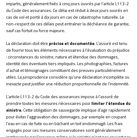
impartis, généralement fixés à cinq jours ouvrés par l’article L113-2
du Code des assurances. Ce délai est réduit à deux jours ouvrés en
cas de vol et porté à dix jours en cas de catastrophe naturelle. Le
non-respect de ces délais peut entraîner la déchéance de garantie,
sauf cas fortuit ou force majeure.
La déclaration doit être
précise et documentée
. L’assuré est tenu
de fournir tous les éléments nécessaires à l’évaluation du préjudice
: circonstances du sinistre, nature et étendue des dommages,
identité des éventuels tiers impliqués. Les photographies, factures
d’achat et témoignages constituent des preuves particulièrement
utiles. La jurisprudence considère qu’une déclaration incomplète ou
inexacte peut justifier une réduction proportionnelle de l’indemnité.
L’article L113-2 du Code des assurances impose à l’assuré de
prendre toutes les mesures nécessaires pour
limiter l’étendue du
sinistre
. Cette obligation de sauvegarde implique d’agir rapidement
pour éviter l’aggravation des dommages, par exemple en coupant
l’eau en cas de fuite ou en bâchant un toit endommagé. Les frais
engagés pour ces mesures conservatoires sont généralement
remboursés par l’assureur, même si le sinistre n’est pas couvert par