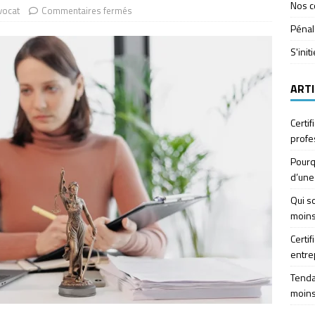
Nos c
vocat
Commentaires fermés
Pénal
S'init
ARTI
Certif
profe
Pourq
d’une
Qui so
moins
Certif
entre
Tendan
moins