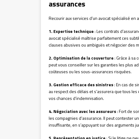
assurances
Recourir aux services d’un avocat spécialisé e
1. Expertise technique
: Les contrats d’assuran
avocat spécialisé maîtrise parfaitement ces subtili
clauses abusives ou ambiguës et négocier des mo
2. Optimisation de la couverture
: Grâce à sa 
peut vous conseiller sur les garanties les plus ad
coûteuses ou les sous-assurances risquées.
3. Gestion efficace des sinistres
: En cas de si
au respect des délais et s’assurera que tous les
vos chances d’indemnisation.
4. Négociation avec les assureurs
: Fort de so
les compagnies d’assurance. Il peut contester u
insuffisante, en s’appuyant sur des arguments ju
5. Représentation en justice
: Si le litige ne p