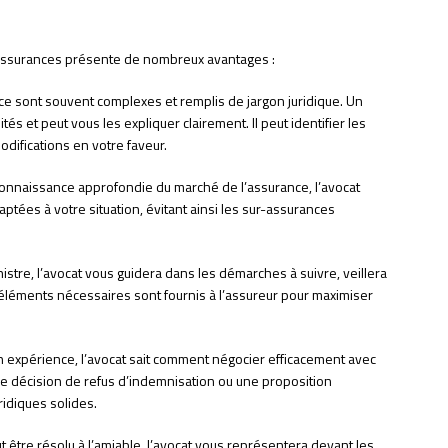
n assurances présente de nombreux avantages :
ce sont souvent complexes et remplis de jargon juridique. Un
tés et peut vous les expliquer clairement. Il peut identifier les
difications en votre faveur.
connaissance approfondie du marché de l’assurance, l’avocat
aptées à votre situation, évitant ainsi les sur-assurances
nistre, l’avocat vous guidera dans les démarches à suivre, veillera
 éléments nécessaires sont fournis à l’assureur pour maximiser
n expérience, l’avocat sait comment négocier efficacement avec
ne décision de refus d’indemnisation ou une proposition
ridiques solides.
eut être résolu à l’amiable, l’avocat vous représentera devant les