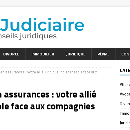
DIVORCE
IMMOBILIER
JURIDIQUE
PÉNAL
CON
CAT
 en assurances : votre allié juridique indispensable face aux
Affair
n assurances : votre allié
Avoca
ble face aux compagnies
Divor
Immob
Jurid