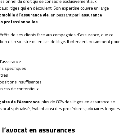
ssionnel du droit qui se consacre exclusivement aux
 aux litiges qui en découlent. Son expertise couvre un large
omobile
à l’
assurance vie
, en passant par l’
assurance
s professionnelles
.
térêts de ses clients face aux compagnies d’assurance, que ce
stion d’un sinistre ou en cas de litige. Il intervient notamment pour
 d’assurance
ns spécifiques
stres
positions insuffisantes
en cas de contentieux
çaise de l’Assurance
, plus de 80% des litiges en assurance se
avocat spécialisé, évitant ainsi des procédures judiciaires longues
 l’avocat en assurances