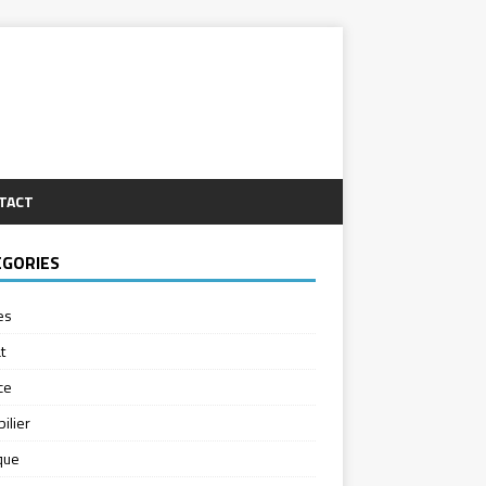
TACT
ÉGORIES
es
t
ce
ilier
ique