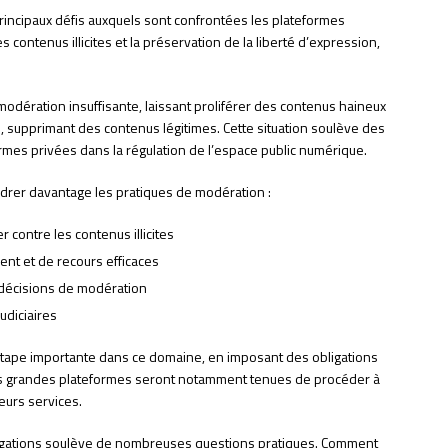
rincipaux défis auxquels sont confrontées les plateformes
s contenus illicites et la préservation de la liberté d’expression,
odération insuffisante, laissant proliférer des contenus haineux
, supprimant des contenus légitimes. Cette situation soulève des
rmes privées dans la régulation de l’espace public numérique.
cadrer davantage les pratiques de modération :
 contre les contenus illicites
nt et de recours efficaces
s décisions de modération
udiciaires
ape importante dans ce domaine, en imposant des obligations
très grandes plateformes seront notamment tenues de procéder à
eurs services.
ligations soulève de nombreuses questions pratiques. Comment