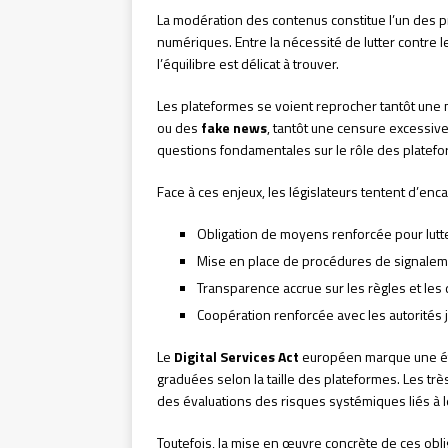
La modération des contenus constitue l’un des p
numériques. Entre la nécessité de lutter contre le
l’équilibre est délicat à trouver.
Les plateformes se voient reprocher tantôt une m
ou des
fake news
, tantôt une censure excessive
questions fondamentales sur le rôle des platefo
Face à ces enjeux, les législateurs tentent d’en
Obligation de moyens renforcée pour lutter
Mise en place de procédures de signaleme
Transparence accrue sur les règles et le
Coopération renforcée avec les autorités j
Le
Digital Services Act
européen marque une ét
graduées selon la taille des plateformes. Les 
des évaluations des risques systémiques liés à l
Toutefois, la mise en œuvre concrète de ces ob