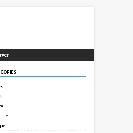
TACT
ÉGORIES
es
t
ce
ilier
ique