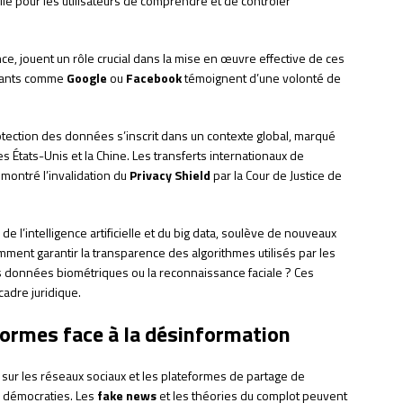
cile pour les utilisateurs de comprendre et de contrôler
ce, jouent un rôle crucial dans la mise en œuvre effective de ces
géants comme
Google
ou
Facebook
témoignent d’une volonté de
otection des données s’inscrit dans un contexte global, marqué
 États-Unis et la Chine. Les transferts internationaux de
montré l’invalidation du
Privacy Shield
par la Cour de Justice de
de l’intelligence artificielle et du big data, soulève de nouveaux
ment garantir la transparence des algorithmes utilisés par les
s données biométriques ou la reconnaissance faciale ? Ces
adre juridique.
formes face à la désinformation
sur les réseaux sociaux et les plateformes de partage de
 démocraties. Les
fake news
et les théories du complot peuvent