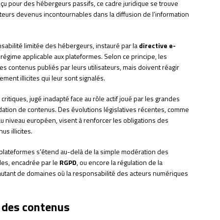
çu pour des hébergeurs passifs, ce cadre juridique se trouve
teurs devenus incontournables dans la diffusion de l’information
nsabilité limitée des hébergeurs, instauré par la
directive e-
 régime applicable aux plateformes. Selon ce principe, les
s contenus publiés par leurs utilisateurs, mais doivent réagir
ent illicites qui leur sont signalés.
ritiques, jugé inadapté face au rôle actif joué par les grandes
ation de contenus. Des évolutions législatives récentes, comme
u niveau européen, visent à renforcer les obligations des
s illicites.
es plateformes s’étend au-delà de la simple modération des
les, encadrée par le
RGPD
, ou encore la régulation de la
 autant de domaines où la responsabilité des acteurs numériques
n des contenus