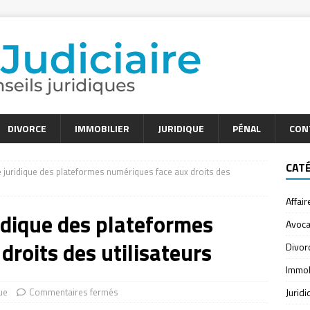
DIVORCE
IMMOBILIER
JURIDIQUE
PÉNAL
CON
CAT
é juridique des plateformes numériques face aux droits des
Affair
ridique des plateformes
Avoca
droits des utilisateurs
Divor
Immob
ue
Commentaires fermés
Jurid