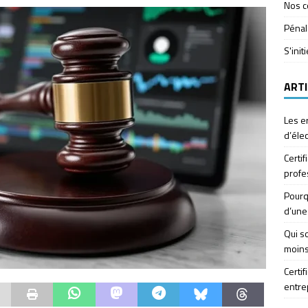
Nos c
Pénal
S'init
ARTI
Les e
d’élec
Certif
profe
Pourq
d’une
Qui so
moins
Certif
entre