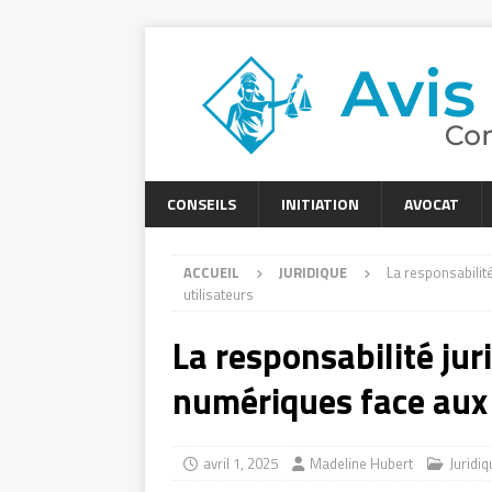
CONSEILS
INITIATION
AVOCAT
ACCUEIL
JURIDIQUE
La responsabilit
utilisateurs
La responsabilité ju
numériques face aux 
avril 1, 2025
Madeline Hubert
Juridiq