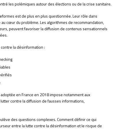
ré les polémiques autour des élections ou de la crise sanitaire.
eformes est de plus en plus questionnée. Leur rôle dans
place au cœur du problème. Les algorithmes de recommandation,
eurs, peuvent favoriser la diffusion de contenus sensationnels
iées.
contre la désinformation :
hecking
iables
vérifiés
e
adoptée en France en 2018 impose notamment aux
utter contre la diffusion de fausses informations,
ulève des questions complexes. Comment définir ce qui
rseur entre la lutte contre la désinformation et le risque de