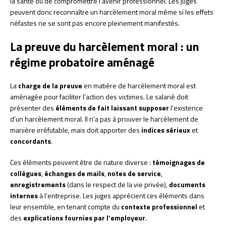
la santé ou de compromettre l’avenir professionnel. Les juges
peuvent donc reconnaître un harcèlement moral même si les effets
néfastes ne se sont pas encore pleinement manifestés.
La preuve du harcèlement moral : un
régime probatoire aménagé
La
charge de la preuve
en matière de harcèlement moral est
aménagée pour faciliter l’action des victimes. Le salarié doit
présenter des
éléments de fait laissant supposer
l’existence
d’un harcèlement moral. Il n’a pas à prouver le harcèlement de
manière irréfutable, mais doit apporter des
indices sérieux
et
concordants
.
Ces éléments peuvent être de nature diverse :
témoignages de
collègues
,
échanges de mails
,
notes de service
,
enregistrements
(dans le respect de la vie privée),
documents
internes
à l’entreprise. Les juges apprécient ces éléments dans
leur ensemble, en tenant compte du
contexte professionnel
et
des
explications fournies par l’employeur
.