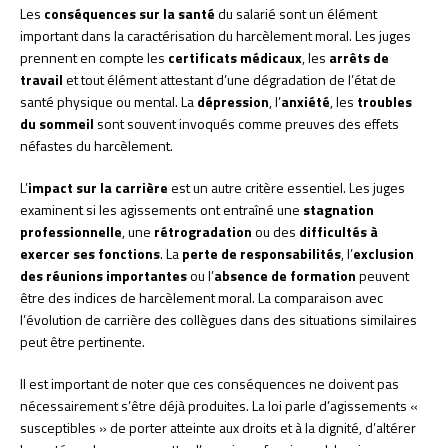
Les
conséquences sur la santé
du salarié sont un élément
important dans la caractérisation du harcèlement moral. Les juges
prennent en compte les
certificats médicaux
, les
arrêts de
travail
et tout élément attestant d’une dégradation de l’état de
santé physique ou mental. La
dépression
, l’
anxiété
, les
troubles
du sommeil
sont souvent invoqués comme preuves des effets
néfastes du harcèlement.
L’
impact sur la carrière
est un autre critère essentiel. Les juges
examinent si les agissements ont entraîné une
stagnation
professionnelle
, une
rétrogradation
ou des
difficultés à
exercer ses fonctions
. La
perte de responsabilités
, l’
exclusion
des réunions importantes
ou l’
absence de formation
peuvent
être des indices de harcèlement moral. La comparaison avec
l’évolution de carrière des collègues dans des situations similaires
peut être pertinente.
Il est important de noter que ces conséquences ne doivent pas
nécessairement s’être déjà produites. La loi parle d’agissements «
susceptibles » de porter atteinte aux droits et à la dignité, d’altérer