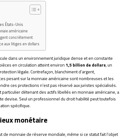
des États-Unis
onnaie américaine
angent concrètement
e aux litiges en dollars
 circule dans un environnement juridique dense et en constante
 pièces en circulation atteint environ
1,5 billion de dollars
, un
 protection légale. Contrefaçon, blanchiment d’argent,
ces pesant sur la monnaie américaine sont nombreuses et les
ndre ces protections n’est pas réservé aux juristes spécialisés.
ut particulier détenant des actifs libellés en monnaie américaine, a
tte devise. Seul un professionnel du droit habilité peut toutefois
ation spécifique.
 lieux monétaire
 de monnaie de réserve mondiale, même si ce statut fait l’objet