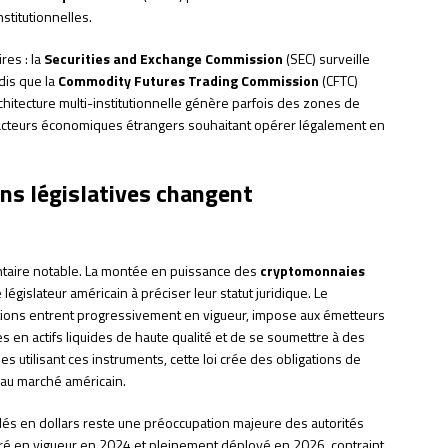
stitutionnelles.
res : la
Securities and Exchange Commission
(SEC) surveille
ndis que la
Commodity Futures Trading Commission
(CFTC)
chitecture multi-institutionnelle génère parfois des zones de
acteurs économiques étrangers souhaitant opérer légalement en
ons législatives changent
taire notable. La montée en puissance des
cryptomonnaies
le législateur américain à préciser leur statut juridique. Le
itions entrent progressivement en vigueur, impose aux émetteurs
s en actifs liquides de haute qualité et de se soumettre à des
s utilisant ces instruments, cette loi crée des obligations de
 au marché américain.
llés en dollars reste une préoccupation majeure des autorités
tré en vigueur en 2024 et pleinement déployé en 2026, contraint