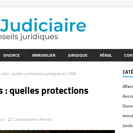
DIVORCE
IMMOBILIER
JURIDIQUE
PÉNAL
CON
CAT
-Unis : quelles protections juridiques en 2026
 : quelles protections
Affair
Avoca
Divor
Immob
que
Commentaires fermés
Jurid