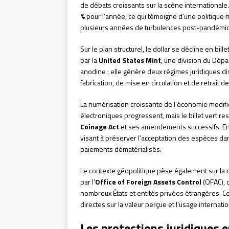
de débats croissants sur la scène internationale
%
pour l’année, ce qui témoigne d’une politique m
plusieurs années de turbulences post-pandémi
Sur le plan structurel, le dollar se décline en bill
par la
United States Mint
, une division du Dépar
anodine : elle génère deux régimes juridiques di
fabrication, de mise en circulation et de retrait 
La numérisation croissante de l’économie modifi
électroniques progressent, mais le billet vert r
Coinage Act
et ses amendements successifs. En 2
visant à préserver l’acceptation des espèces da
paiements dématérialisés.
Le contexte géopolitique pèse également sur la
par l’
Office of Foreign Assets Control
(OFAC), 
nombreux États et entités privées étrangères. C
directes sur la valeur perçue et l’usage internatio
Les protections juridiques 