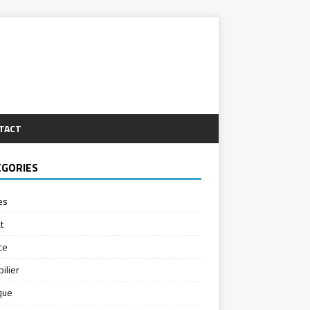
TACT
ÉGORIES
es
t
ce
ilier
ique