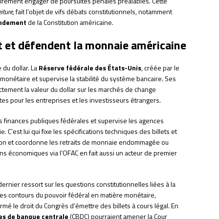
essairement engager de poursuites pénales préalables. Cette
eiture
, fait l’objet de vifs débats constitutionnels, notamment
ndement
de la Constitution américaine.
nt et défendent la monnaie américaine
 du dollar. La
Réserve fédérale des États-Unis
, créée par le
 monétaire et supervise la stabilité du système bancaire. Ses
ectement la valeur du dollar sur les marchés de change
es pour les entreprises et les investisseurs étrangers.
s finances publiques fédérales et supervise les agences
 C’est lui qui fixe les spécifications techniques des billets et
façon et coordonne les retraits de monnaie endommagée ou
ons économiques via l’OFAC en fait aussi un acteur de premier
ernier ressort sur les questions constitutionnelles liées à la
 les contours du pouvoir fédéral en matière monétaire,
irmé le droit du Congrès d’émettre des billets à cours légal. En
s de banque centrale
(CBDC) pourraient amener la Cour