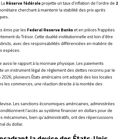
. La
Réserve fédérale
projette un taux d’inflation de l’ordre de
2
onétaire cherchant à maintenir la stabilité des prix après
ques.
ets émis par les
Federal Reserve Banks
et en pièces frappées
tement du Trésor. Cette dualité institutionnelle est loin d’être
stincts, avec des responsabilités différenciées en matière de
des espèces.
e aussi le rapport à la monnaie physique. Les paiements
este un instrument légal de règlement des dettes reconnu par le
026, plusieurs États américains ont adopté des lois locales
ns les commerces, une réaction directe à la montée des
 devise. Les sanctions économiques américaines, administrées
conditionnent l’accès au système financier en dollars pour de
es mécanismes, bien qu’administratifs, ont des répercussions
nal du dollar.
encadrant la devise des États-Unis