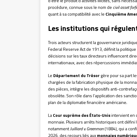
d’être le produit d’activités illicites, sans néc
procédure, connue sous le nom de
civil asset forf
quant à sa compatibilité avec le
Cinquième Ame
Les institutions qui régule
Trois acteurs structurent la gouvernance juridique
Federal Reserve Act de 1913, définit la politique
décisions sur les taux directeurs influencent dir
internationaux, avec des répercussions immédiat
Le
Département du Trésor
gère pour sa part le
chargées de la fabrication physique de la monnaie.
des pièces, intègre les dispositifs anti-contre
obsolète. Son rôle dans l’application des sancti
plan de la diplomatie financière américaine.
La
Cour suprême des États-Unis
intervient en d
monnaie. Plusieurs arrêts historiques ont défini
notamment
Juilliard v. Greenman
(1884), qui a conf
2026, des recours liés aux
monnaies numérique