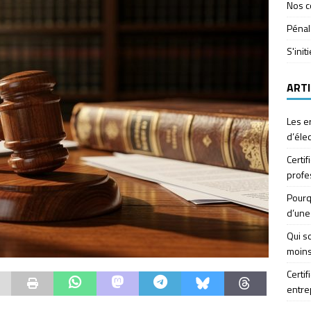
Nos c
Pénal
S'init
ARTI
Les e
d’élec
Certif
profe
Pourq
d’une
Qui so
moins
Certif
entre