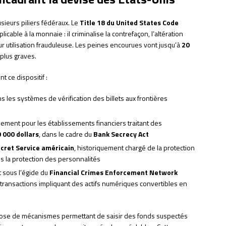
usieurs piliers fédéraux. Le
Title 18 du United States Code
icable à la monnaie : il criminalise la contrefaçon, l’altération
eur utilisation frauduleuse. Les peines encourues vont jusqu’à
20
 plus graves.
t ce dispositif :
 les systèmes de vérification des billets aux frontières
ement pour les établissements financiers traitant des
 000 dollars
, dans le cadre du
Bank Secrecy Act
cret Service américain
, historiquement chargé de la protection
s la protection des personnalités
t sous l’égide du
Financial Crimes Enforcement Network
es transactions impliquant des actifs numériques convertibles en
ose de mécanismes permettant de saisir des fonds suspectés