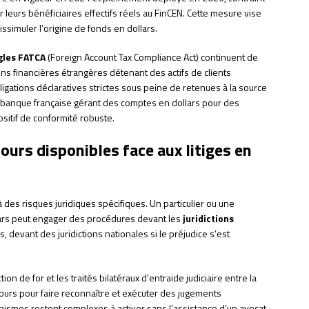
r leurs bénéficiaires effectifs réels au FinCEN. Cette mesure vise
issimuler l’origine de fonds en dollars.
gles FATCA
(Foreign Account Tax Compliance Act) continuent de
ions financières étrangères détenant des actifs de clients
igations déclaratives strictes sous peine de retenues à la source
te banque française gérant des comptes en dollars pour des
sitif de conformité robuste.
ours disponibles face aux litiges en
 des risques juridiques spécifiques. Un particulier ou une
lars peut engager des procédures devant les
juridictions
as, devant des juridictions nationales si le préjudice s’est
ion de for et les traités bilatéraux d’entraide judiciaire entre la
cours pour faire reconnaître et exécuter des jugements
ismes restent complexes à activer sans l’assistance d’un avocat