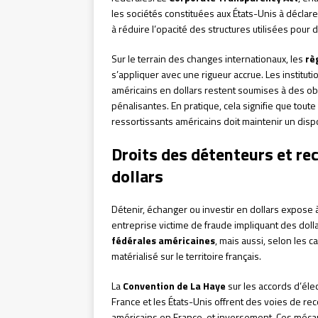
les sociétés constituées aux États-Unis à déclare
à réduire l’opacité des structures utilisées pour d
Sur le terrain des changes internationaux, les
rè
s’appliquer avec une rigueur accrue. Les institut
américains en dollars restent soumises à des obl
pénalisantes. En pratique, cela signifie que tou
ressortissants américains doit maintenir un dispo
Droits des détenteurs et rec
dollars
Détenir, échanger ou investir en dollars expose à
entreprise victime de fraude impliquant des dol
fédérales américaines
, mais aussi, selon les c
matérialisé sur le territoire français.
La
Convention de La Haye
sur les accords d’élect
France et les États-Unis offrent des voies de re
américains en France, et inversement. Ces mécan