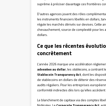
suprême à préciser davantage ces frontières con
D’autres agences jouent des rôles complémentai
les instruments financiers libellés en dollars, ta
régule les marchés dérivés sur devises. Cette ar
chevauchement, source de complexité pour les 
dollars.
Ce que les récentes évoluti
concrètement
L’année 2026 marque une accélération réglemen
adossées au dollar
, les
stablecoins
, a contraint 
Stablecoin Transparency Act
, dont les dispos
de stablecoins en dollars de détenir des réserve
audits réguliers. Pour les entreprises européenne
conformité indirectes dès lors qu’elles accèdent
Le blanchiment de capitaux via des comptes libe
fédérales. Le
Corporate Transparency Act
, en