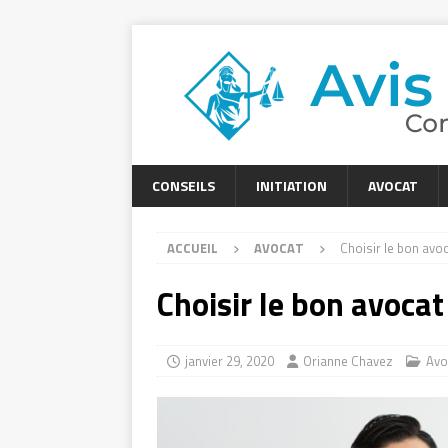
CONSEILS
INITIATION
AVOCAT
ACCUEIL
AVOCAT
Choisir le bon avo
Choisir le bon avocat
janvier 29, 2020
Orianne Chavez
Avo