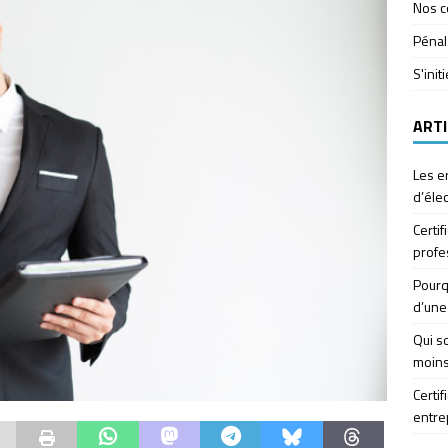
Nos c
Pénal
S'init
ARTI
Les e
d’élec
Certif
profe
Pourq
d’une
Qui so
moins
Certif
entre