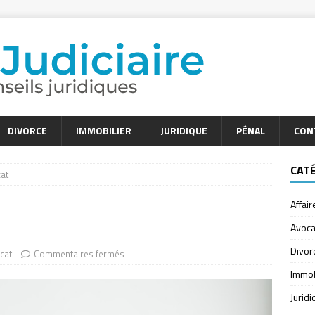
DIVORCE
IMMOBILIER
JURIDIQUE
PÉNAL
CON
CAT
cat
Affair
Avoca
Divor
cat
Commentaires fermés
Immob
Jurid