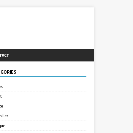
TACT
ÉGORIES
es
t
ce
ilier
ique