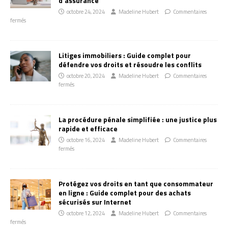
d’assurance
octobre 24, 2024
Madeline Hubert
Commentaires
fermés
Litiges immobiliers : Guide complet pour
défendre vos droits et résoudre les conflits
octobre 20, 2024
Madeline Hubert
Commentaires
fermés
La procédure pénale simplifiée : une justice plus
rapide et efficace
octobre 16, 2024
Madeline Hubert
Commentaires
fermés
Protégez vos droits en tant que consommateur
en ligne : Guide complet pour des achats
sécurisés sur Internet
octobre 12, 2024
Madeline Hubert
Commentaires
fermés