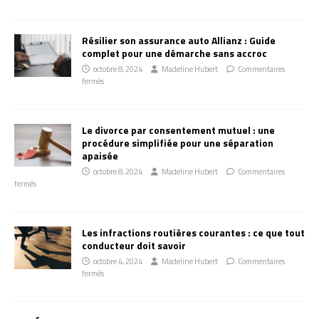
Résilier son assurance auto Allianz : Guide
complet pour une démarche sans accroc
octobre 8, 2024
Madeline Hubert
Commentaires
fermés
Le divorce par consentement mutuel : une
procédure simplifiée pour une séparation
apaisée
octobre 8, 2024
Madeline Hubert
Commentaires
fermés
Les infractions routières courantes : ce que tout
conducteur doit savoir
octobre 4, 2024
Madeline Hubert
Commentaires
fermés