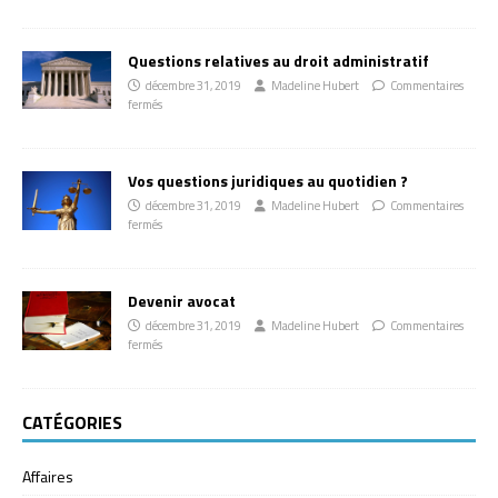
Questions relatives au droit administratif
décembre 31, 2019
Madeline Hubert
Commentaires
fermés
Vos questions juridiques au quotidien ?
décembre 31, 2019
Madeline Hubert
Commentaires
fermés
Devenir avocat
décembre 31, 2019
Madeline Hubert
Commentaires
fermés
CATÉGORIES
Affaires